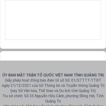
ỦY BAN MẶT TRẬN TỔ QUỐC VIỆT NAM TỈNH QUẢNG TRỊ
Giấy phép hoạt động báo điện tử số Số: 01/STTTT-TTĐT
ngày 21/12/2021 của Sở Thông tin và Truyền thông Quảng Trị
(nay Sở Văn hóa, Thể thao và Du lịch tỉnh Quảng Trị)
Trụ sở chính: Số 35 Nguyễn Hữu Cảnh, phường Đồng Hới, Tỉnh
Quảng Trị