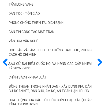
TẤM LÒNG VÀNG
DÂN TỘC - TÔN GIÁO
PHÒNG CHỐNG THIÊN TAI, DỊCH BỆNH
BẢN TIN CÔNG TÁC MẶT TRẬN
VĂN HÓA VĂN NGHỆ
HỌC TẬP VÀ LÀM THEO TƯ TƯỞNG, ĐẠO ĐỨC, PHONG
CÁCH HỒ CHÍ MINH
BẦU CỬ ĐẠI BIỂU QUỐC HỘI VÀ HĐND CÁC CẤP NHIỆM
KỲ 2026 - 2031
Trước
Sau
CHÍNH SÁCH - PHÁP LUẬT
ĐỒNG THUẬN TRONG NHÂN DÂN - XÂY DỰNG KHU DÂN
CƯ ĐOÀN KẾT, DÂN CHỦ, ẤM NO, AN TOÀN HẠNH PHÚC
HOẠT ĐỘNG CỦA CÁC TỔ CHỨC CHÍNH TRỊ - XÃ HỘI CẤP
TỈNH, TRUNG ƯƠNG