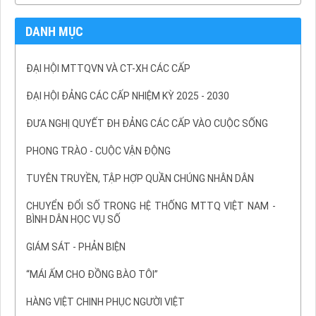
DANH MỤC
ĐẠI HỘI MTTQVN VÀ CT-XH CÁC CẤP
ĐẠI HỘI ĐẢNG CÁC CẤP NHIỆM KỲ 2025 - 2030
ĐƯA NGHỊ QUYẾT ĐH ĐẢNG CÁC CẤP VÀO CUỘC SỐNG
PHONG TRÀO - CUỘC VẬN ĐỘNG
TUYÊN TRUYỀN, TẬP HỢP QUẦN CHÚNG NHÂN DÂN
CHUYỂN ĐỔI SỐ TRONG HỆ THỐNG MTTQ VIỆT NAM -
BÌNH DÂN HỌC VỤ SỐ
GIÁM SÁT - PHẢN BIỆN
“MÁI ẤM CHO ĐỒNG BÀO TÔI”
HÀNG VIỆT CHINH PHỤC NGƯỜI VIỆT