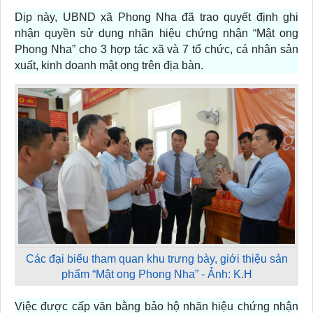
Dịp này, UBND xã Phong Nha đã trao quyết định ghi
nhận quyền sử dụng nhãn hiệu chứng nhận “Mật ong
Phong Nha” cho 3 hợp tác xã và 7 tổ chức, cá nhân sản
xuất, kinh doanh mật ong trên địa bàn.
Các đại biểu tham quan khu trưng bày, giới thiệu sản
phẩm “Mật ong Phong Nha” - Ảnh: K.H
Việc được cấp văn bằng bảo hộ nhãn hiệu chứng nhận