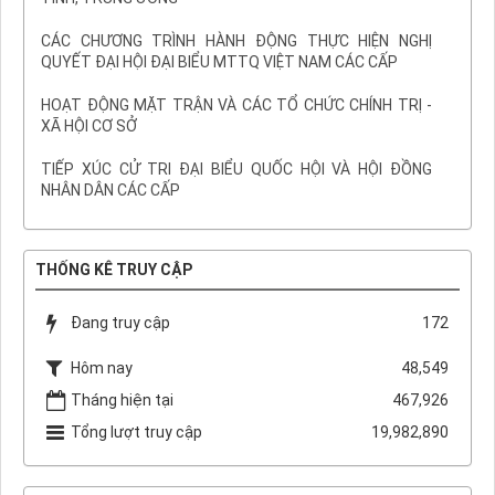
CÁC CHƯƠNG TRÌNH HÀNH ĐỘNG THỰC HIỆN NGHỊ
QUYẾT ĐẠI HỘI ĐẠI BIỂU MTTQ VIỆT NAM CÁC CẤP
HOẠT ĐỘNG MẶT TRẬN VÀ CÁC TỔ CHỨC CHÍNH TRỊ -
XÃ HỘI CƠ SỞ
TIẾP XÚC CỬ TRI ĐẠI BIỂU QUỐC HỘI VÀ HỘI ĐỒNG
NHÂN DÂN CÁC CẤP
THỐNG KÊ TRUY CẬP
Đang truy cập
172
Hôm nay
48,549
Tháng hiện tại
467,926
Tổng lượt truy cập
19,982,890