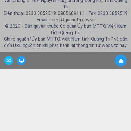
Văn phòng 2: 10A Nguyễn Huệ, phường Đông Hà, Tỉnh Quảng
Trị
Điện thoại:
0233 3852519; 0905609111
- Fax: 0233 3852519
Email:
ubmt@quangtri.gov.vn
© 2020 - Bản quyền thuộc Cơ quan Ủy ban MTTQ Việt Nam
tỉnh Quảng Trị
Ghi rõ nguồn "Ủy ban MTTQ Việt Nam tỉnh Quảng Trị " và dẫn
đến URL nguồn tin khi phát hành lại thông tin từ website này.