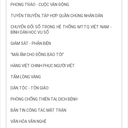
PHONG TRÀO - CUỘC VẬN ĐỘNG
TUYÊN TRUYỀN, TẬP HỢP QUẦN CHÚNG NHÂN DÂN
CHUYỂN ĐỔI SỐ TRONG HỆ THỐNG MTTQ VIỆT NAM -
BÌNH DÂN HỌC VỤ SỐ
GIÁM SÁT - PHẢN BIỆN
“MÁI ẤM CHO ĐỒNG BÀO TÔI”
HÀNG VIỆT CHINH PHỤC NGƯỜI VIỆT
TẤM LÒNG VÀNG
DÂN TỘC - TÔN GIÁO
PHÒNG CHỐNG THIÊN TAI, DỊCH BỆNH
BẢN TIN CÔNG TÁC MẶT TRẬN
VĂN HÓA VĂN NGHỆ