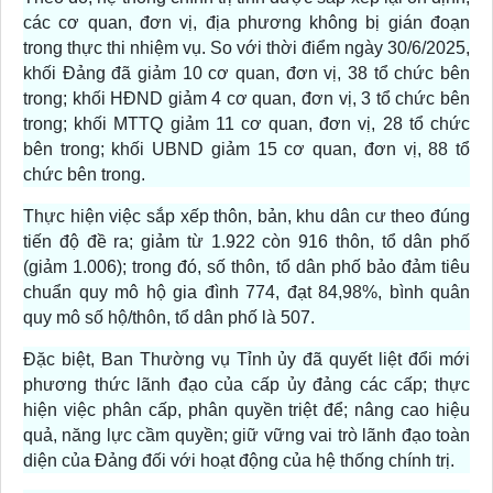
các cơ quan, đơn vị, địa phương không bị gián đoạn
trong thực thi nhiệm vụ. So với thời điểm ngày 30/6/2025,
khối Đảng đã giảm 10 cơ quan, đơn vị, 38 tổ chức bên
trong; khối HĐND giảm 4 cơ quan, đơn vị, 3 tổ chức bên
trong; khối MTTQ giảm 11 cơ quan, đơn vị, 28 tổ chức
bên trong; khối UBND giảm 15 cơ quan, đơn vị, 88 tổ
chức bên trong.
Thực hiện việc sắp xếp thôn, bản, khu dân cư theo đúng
tiến độ đề ra; giảm từ 1.922 còn 916 thôn, tổ dân phố
(giảm 1.006); trong đó, số thôn, tổ dân phố bảo đảm tiêu
chuẩn quy mô hộ gia đình 774, đạt 84,98%, bình quân
quy mô số hộ/thôn, tổ dân phố là 507.
Đặc biệt, Ban Thường vụ Tỉnh ủy đã quyết liệt đổi mới
phương thức lãnh đạo của cấp ủy đảng các cấp; thực
hiện việc phân cấp, phân quyền triệt để; nâng cao hiệu
quả, năng lực cầm quyền; giữ vững vai trò lãnh đạo toàn
diện của Đảng đối với hoạt động của hệ thống chính trị.