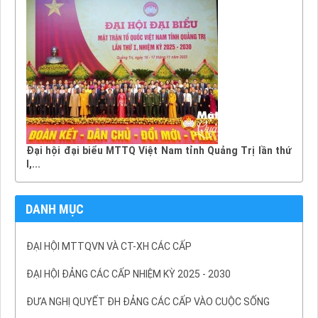
Đại hội đại biểu MTTQ Việt Nam tỉnh Quảng Trị lần thứ
I,...
DANH MỤC
ĐẠI HỘI MTTQVN VÀ CT-XH CÁC CẤP
ĐẠI HỘI ĐẢNG CÁC CẤP NHIỆM KỲ 2025 - 2030
ĐƯA NGHỊ QUYẾT ĐH ĐẢNG CÁC CẤP VÀO CUỘC SỐNG