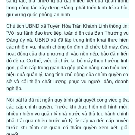
sáng tạo, địa phương đã đạt nhiều kết quả quan trọng
trong công tác xây dựng Đảng, phát triển kinh tế-xã hội,
giữ vững quốc phòng-an ninh.
Chủ tịch UBND xã Tuyên Hóa Trần Khánh Linh thông tin:
“Với sự lãnh đạo trực tiếp, toàn diện của Ban Thường vụ
Đảng ủy xã, UBND xã đã tập trung triển khai thực hiện
các nhiệm vụ, nhanh chóng ổn định tổ chức bộ máy, đưa
hoạt động của địa phương đi vào nền nếp, bảo đảm tiến
độ đề ra. Cụ thể, việc tổ chức lại bộ máy theo hướng tinh
gọn, giảm cấp trung gian đã góp phần nâng cao hiệu lực,
hiệu quả quản lý, tăng tính chủ động của chính quyền cơ
sở và cải thiện chất lượng phục vụ người dân, doanh
nghiệp.
Nổi bật là đã rút ngắn quy trình giải quyết công việc giữa
các cấp chính quyền. Trước khi thực hiện mô hình mới,
nhiều nhiệm vụ quản lý nhà nước và thủ tục hành chính
phải trải qua nhiều bước xử lý từ cấp xã đến cấp huyện
trước khi trình cơ quan có thẩm quyền xem xét, giải
quyết.