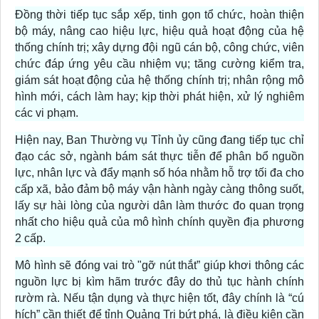
Đồng thời tiếp tục sắp xếp, tinh gọn tổ chức, hoàn thiện
bộ máy, nâng cao hiệu lực, hiệu quả hoạt động của hệ
thống chính trị; xây dựng đội ngũ cán bộ, công chức, viên
chức đáp ứng yêu cầu nhiệm vụ; tăng cường kiểm tra,
giám sát hoạt động của hệ thống chính trị; nhân rộng mô
hình mới, cách làm hay; kịp thời phát hiện, xử lý nghiêm
các vi phạm.
Hiện nay, Ban Thường vụ Tỉnh ủy cũng đang tiếp tục chỉ
đạo các sở, ngành bám sát thực tiễn để phân bổ nguồn
lực, nhân lực và đẩy mạnh số hóa nhằm hỗ trợ tối đa cho
cấp xã, bảo đảm bộ máy vận hành ngày càng thông suốt,
lấy sự hài lòng của người dân làm thước đo quan trọng
nhất cho hiệu quả của mô hình chính quyền địa phương
2 cấp.
Mô hình sẽ đóng vai trò "gỡ nút thắt” giúp khơi thông các
nguồn lực bị kìm hãm trước đây do thủ tục hành chính
rườm rà. Nếu tận dụng và thực hiện tốt, đây chính là “cú
hích” cần thiết để tỉnh Quảng Trị bứt phá, là điều kiện cần