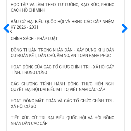
HỌC TẬP VÀ LÀM THEO TƯ TƯỞNG, ĐẠO ĐỨC, PHONG
CÁCH HỒ CHÍ MINH
BẦU CỬ ĐẠI BIỂU QUỐC HỘI VÀ HĐND CÁC CẤP NHIỆM
KỲ 2026 - 2031
Trước
Sau
CHÍNH SÁCH - PHÁP LUẬT
ĐỒNG THUẬN TRONG NHÂN DÂN - XÂY DỰNG KHU DÂN
CƯ ĐOÀN KẾT, DÂN CHỦ, ẤM NO, AN TOÀN HẠNH PHÚC
HOẠT ĐỘNG CỦA CÁC TỔ CHỨC CHÍNH TRỊ - XÃ HỘI CẤP
TỈNH, TRUNG ƯƠNG
CÁC CHƯƠNG TRÌNH HÀNH ĐỘNG THỰC HIỆN NGHỊ
QUYẾT ĐẠI HỘI ĐẠI BIỂU MTTQ VIỆT NAM CÁC CẤP
HOẠT ĐỘNG MẶT TRẬN VÀ CÁC TỔ CHỨC CHÍNH TRỊ -
XÃ HỘI CƠ SỞ
TIẾP XÚC CỬ TRI ĐẠI BIỂU QUỐC HỘI VÀ HỘI ĐỒNG
NHÂN DÂN CÁC CẤP