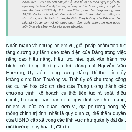
Năm 2025, 17/17 chỉ tiêu chủ yếu về kinh tế-xã hội theo Nghị quyết Đại
hội Đảng bộ tỉnh đều đạt và vượt kế hoạch; tốc độ tăng tổng sản phẩm
trên địa bàn (GRDP) đạt 8%; năm 2026 phấn đấu tăng trưởng trên
10,6%. Cơ bản các xã, phường, đặc khu đều hoàn thành mục tiêu, chỉ
tiêu đề ra; cơ cấu kinh tế chuyển dịch đúng hướng; các lĩnh vực văn
hóa-xã hội, an sinh xã hội được quan tâm; quốc phòng-an ninh được
giữ vững; đời sống Nhân dân được cải thiện.
Nhấn mạnh về những nhiệm vụ, giải pháp nhằm tiếp tục
tăng cường sự lãnh đạo toàn diện của Đảng trong việc
nâng cao hiệu năng, hiệu lực, hiệu quả vận hành mô
hình mới trong thời gian tới, đồng chí Nguyễn Văn
Phương, Ủy viên Trung ương Đảng, Bí thư Tỉnh ủy
khẳng định: Ban Thường vụ Tỉnh ủy sẽ chú trọng công
tác cụ thể hóa các chỉ đạo của Trung ương thành các
chương trình, kế hoạch cụ thể; tiếp tục rà soát, điều
chỉnh, bổ sung, ban hành các quy định về chức năng,
nhiệm vụ của cơ quan, đơn vị, địa phương trong hệ
thống chính trị tỉnh, nhất là quy định cụ thể thẩm quyền
của UBND cấp xã trong các lĩnh vực như quản lý đất đai,
môi trường, quy hoạch, đầu tư...