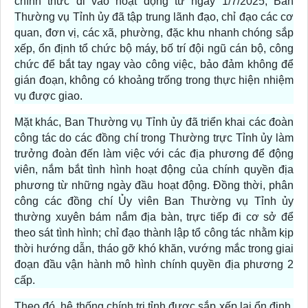
chính thức đi vào hoạt động từ ngày 1/7/2025, Ban
Thường vụ Tỉnh ủy đã tập trung lãnh đạo, chỉ đạo các cơ
quan, đơn vị, các xã, phường, đặc khu nhanh chóng sắp
xếp, ổn định tổ chức bộ máy, bố trí đội ngũ cán bộ, công
chức để bắt tay ngay vào công việc, bảo đảm không để
gián đoạn, không có khoảng trống trong thực hiện nhiệm
vụ được giao.
Mặt khác, Ban Thường vụ Tỉnh ủy đã triển khai các đoàn
công tác do các đồng chí trong Thường trực Tỉnh ủy làm
trưởng đoàn đến làm việc với các địa phương để động
viên, nắm bắt tình hình hoạt động của chính quyền địa
phương từ những ngày đầu hoạt động. Đồng thời, phân
công các đồng chí Ủy viên Ban Thường vụ Tỉnh ủy
thường xuyên bám nắm địa bàn, trực tiếp đi cơ sở để
theo sát tình hình; chỉ đạo thành lập tổ công tác nhằm kịp
thời hướng dẫn, tháo gỡ khó khăn, vướng mắc trong giai
đoạn đầu vận hành mô hình chính quyền địa phương 2
cấp.
Theo đó, hệ thống chính trị tỉnh được sắp xếp lại ổn định,