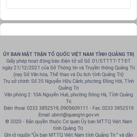
ỦY BAN MẶT TRẬN TỔ QUỐC VIỆT NAM TỈNH QUẢNG TRỊ
Giấy phép hoạt động báo điện tử số Số: 01/STTTT-TTĐT
ngày 21/12/2021 của Sở Thông tin và Truyền thông Quảng Trị
(nay Sở Văn hóa, Thể thao và Du lịch tỉnh Quảng Trị)
Trụ sở chính: Số 35 Nguyễn Hữu Cảnh, phường Đồng Hới, Tỉnh
Quảng Trị
Văn phòng 2: 10A Nguyễn Huệ, phường Đông Hà, Tỉnh Quảng
Trị
Điện thoại:
0233 3852519; 0905609111
- Fax: 0233 3852519
Email:
ubmt@quangtri.gov.vn
© 2020 - Bản quyền thuộc Cơ quan Ủy ban MTTQ Việt Nam
tỉnh Quảng Trị
Ghi rõ nguồn "Ủy ban MTTQ Việt Nam tỉnh Quảng Trị " và dẫn