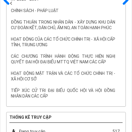
Trước
Sau
CHÍNH SÁCH - PHÁP LUẬT
ĐỒNG THUẬN TRONG NHÂN DÂN - XÂY DỰNG KHU DÂN
CƯ ĐOÀN KẾT, DÂN CHỦ, ẤM NO, AN TOÀN HẠNH PHÚC
HOẠT ĐỘNG CỦA CÁC TỔ CHỨC CHÍNH TRỊ - XÃ HỘI CẤP
TỈNH, TRUNG ƯƠNG
CÁC CHƯƠNG TRÌNH HÀNH ĐỘNG THỰC HIỆN NGHỊ
QUYẾT ĐẠI HỘI ĐẠI BIỂU MTTQ VIỆT NAM CÁC CẤP
HOẠT ĐỘNG MẶT TRẬN VÀ CÁC TỔ CHỨC CHÍNH TRỊ -
XÃ HỘI CƠ SỞ
TIẾP XÚC CỬ TRI ĐẠI BIỂU QUỐC HỘI VÀ HỘI ĐỒNG
NHÂN DÂN CÁC CẤP
THỐNG KÊ TRUY CẬP
Đang truy cập
517