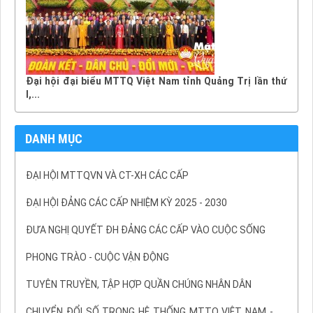
Đại hội đại biểu MTTQ Việt Nam tỉnh Quảng Trị lần thứ
I,...
DANH MỤC
ĐẠI HỘI MTTQVN VÀ CT-XH CÁC CẤP
ĐẠI HỘI ĐẢNG CÁC CẤP NHIỆM KỲ 2025 - 2030
ĐƯA NGHỊ QUYẾT ĐH ĐẢNG CÁC CẤP VÀO CUỘC SỐNG
PHONG TRÀO - CUỘC VẬN ĐỘNG
TUYÊN TRUYỀN, TẬP HỢP QUẦN CHÚNG NHÂN DÂN
CHUYỂN ĐỔI SỐ TRONG HỆ THỐNG MTTQ VIỆT NAM -