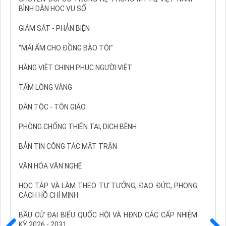
BÌNH DÂN HỌC VỤ SỐ
GIÁM SÁT - PHẢN BIỆN
“MÁI ẤM CHO ĐỒNG BÀO TÔI”
HÀNG VIỆT CHINH PHỤC NGƯỜI VIỆT
TẤM LÒNG VÀNG
DÂN TỘC - TÔN GIÁO
PHÒNG CHỐNG THIÊN TAI, DỊCH BỆNH
BẢN TIN CÔNG TÁC MẶT TRẬN
VĂN HÓA VĂN NGHỆ
HỌC TẬP VÀ LÀM THEO TƯ TƯỞNG, ĐẠO ĐỨC, PHONG
CÁCH HỒ CHÍ MINH
BẦU CỬ ĐẠI BIỂU QUỐC HỘI VÀ HĐND CÁC CẤP NHIỆM
KỲ 2026 - 2031