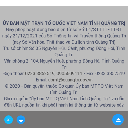
ỦY BAN MẶT TRẬN TỔ QUỐC VIỆT NAM TỈNH QUẢNG TRỊ
Giấy phép hoạt động báo điện tử số Số: 01/STTTT-TTĐT
ngày 21/12/2021 của Sở Thông tin và Truyền thông Quảng Trị
(nay Sở Văn hóa, Thể thao và Du lịch tỉnh Quảng Trị)
Trụ sở chính: Số 35 Nguyễn Hữu Cảnh, phường Đồng Hới, Tỉnh
Quảng Trị
Văn phòng 2: 10A Nguyễn Huệ, phường Đông Hà, Tỉnh Quảng
Trị
Điện thoại:
0233 3852519; 0905609111
- Fax: 0233 3852519
Email:
ubmt@quangtri.gov.vn
© 2020 - Bản quyền thuộc Cơ quan Ủy ban MTTQ Việt Nam
tỉnh Quảng Trị
Ghi rõ nguồn "Ủy ban MTTQ Việt Nam tỉnh Quảng Trị " và dẫn
đến URL nguồn tin khi phát hành lại thông tin từ website này.