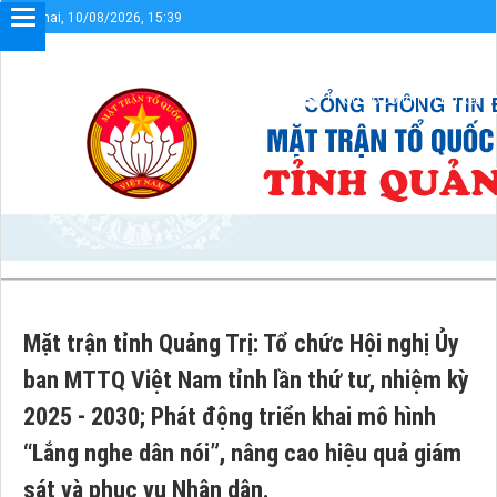
Thứ hai, 10/08/2026, 15:39
tin điện tử UBMTTQVN tỉnh Quảng Trị
Sơ đồ cổng
Liên kết
Mặt trận tỉnh Quảng Trị: Tổ chức Hội nghị Ủy
ban MTTQ Việt Nam tỉnh lần thứ tư, nhiệm kỳ
2025 - 2030; Phát động triển khai mô hình
“Lắng nghe dân nói”, nâng cao hiệu quả giám
sát và phục vụ Nhân dân.