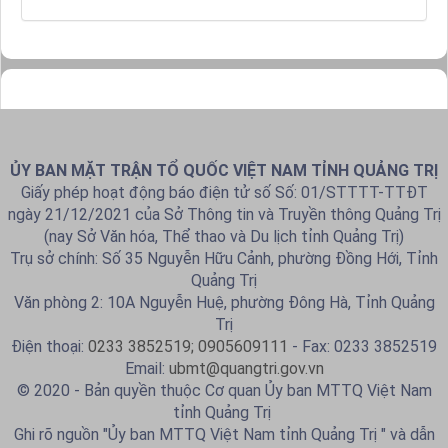
ỦY BAN MẶT TRẬN TỔ QUỐC VIỆT NAM TỈNH QUẢNG TRỊ
Giấy phép hoạt động báo điện tử số Số: 01/STTTT-TTĐT
ngày 21/12/2021 của Sở Thông tin và Truyền thông Quảng Trị
(nay Sở Văn hóa, Thể thao và Du lịch tỉnh Quảng Trị)
Trụ sở chính: Số 35 Nguyễn Hữu Cảnh, phường Đồng Hới, Tỉnh
Quảng Trị
Văn phòng 2: 10A Nguyễn Huệ, phường Đông Hà, Tỉnh Quảng
Trị
Điện thoại:
0233 3852519; 0905609111
- Fax: 0233 3852519
Email:
ubmt@quangtri.gov.vn
© 2020 - Bản quyền thuộc Cơ quan Ủy ban MTTQ Việt Nam
tỉnh Quảng Trị
Ghi rõ nguồn "Ủy ban MTTQ Việt Nam tỉnh Quảng Trị " và dẫn