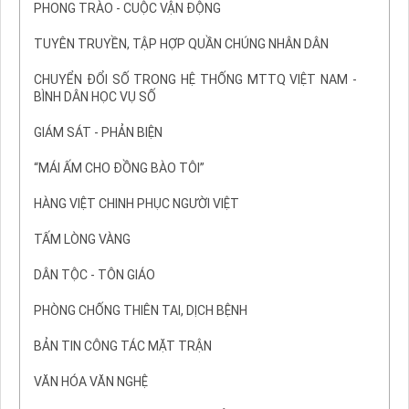
PHONG TRÀO - CUỘC VẬN ĐỘNG
TUYÊN TRUYỀN, TẬP HỢP QUẦN CHÚNG NHÂN DÂN
CHUYỂN ĐỔI SỐ TRONG HỆ THỐNG MTTQ VIỆT NAM -
BÌNH DÂN HỌC VỤ SỐ
GIÁM SÁT - PHẢN BIỆN
“MÁI ẤM CHO ĐỒNG BÀO TÔI”
HÀNG VIỆT CHINH PHỤC NGƯỜI VIỆT
TẤM LÒNG VÀNG
DÂN TỘC - TÔN GIÁO
PHÒNG CHỐNG THIÊN TAI, DỊCH BỆNH
BẢN TIN CÔNG TÁC MẶT TRẬN
VĂN HÓA VĂN NGHỆ