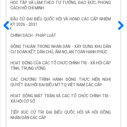
HỌC TẬP VÀ LÀM THEO TƯ TƯỞNG, ĐẠO ĐỨC, PHONG
CÁCH HỒ CHÍ MINH
BẦU CỬ ĐẠI BIỂU QUỐC HỘI VÀ HĐND CÁC CẤP NHIỆM
KỲ 2026 - 2031
Trước
Sau
CHÍNH SÁCH - PHÁP LUẬT
ĐỒNG THUẬN TRONG NHÂN DÂN - XÂY DỰNG KHU DÂN
CƯ ĐOÀN KẾT, DÂN CHỦ, ẤM NO, AN TOÀN HẠNH PHÚC
HOẠT ĐỘNG CỦA CÁC TỔ CHỨC CHÍNH TRỊ - XÃ HỘI CẤP
TỈNH, TRUNG ƯƠNG
CÁC CHƯƠNG TRÌNH HÀNH ĐỘNG THỰC HIỆN NGHỊ
QUYẾT ĐẠI HỘI ĐẠI BIỂU MTTQ VIỆT NAM CÁC CẤP
HOẠT ĐỘNG MẶT TRẬN VÀ CÁC TỔ CHỨC CHÍNH TRỊ -
XÃ HỘI CƠ SỞ
TIẾP XÚC CỬ TRI ĐẠI BIỂU QUỐC HỘI VÀ HỘI ĐỒNG
NHÂN DÂN CÁC CẤP