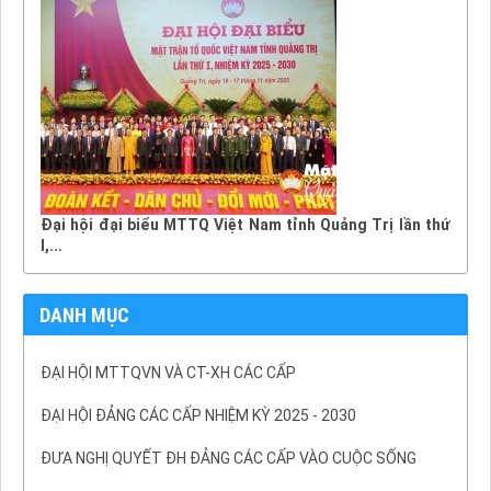
Đại hội đại biểu MTTQ Việt Nam tỉnh Quảng Trị lần thứ
I,...
DANH MỤC
ĐẠI HỘI MTTQVN VÀ CT-XH CÁC CẤP
ĐẠI HỘI ĐẢNG CÁC CẤP NHIỆM KỲ 2025 - 2030
ĐƯA NGHỊ QUYẾT ĐH ĐẢNG CÁC CẤP VÀO CUỘC SỐNG