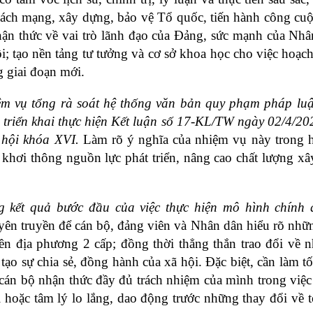
ách mạng, xây dựng, bảo vệ Tổ quốc, tiến hành công cuộ
hận thức về vai trò lãnh đạo của Đảng, sức mạnh của Nhân
ội; tạo nền tảng tư tưởng và cơ sở khoa học cho việc hoạch
g giai đoạn mới.
hiệm vụ tổng rà soát hệ thống văn bản quy phạm pháp luật
 triển khai thực hiện Kết luận số 17-KL/TW ngày 02/4/20
 hội khóa XVI.
 Làm rõ ý nghĩa của nhiệm vụ này trong h
 khơi thông nguồn lực phát triển, nâng cao chất lượng xâ
g kết quả bước đầu của việc thực hiện mô hình chính q
yên truyền để cán bộ, đảng viên và Nhân dân hiểu rõ nhữn
yền địa phương 2 cấp; đồng thời thẳng thắn trao đổi về 
o sự chia sẻ, đồng hành của xã hội. Đặc biệt, cần làm tốt
 cán bộ nhận thức đầy đủ trách nhiệm của mình trong việc 
 hoặc tâm lý lo lắng, dao động trước những thay đổi về t