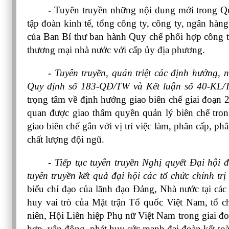
- 
Tuyên truyền những nội dung mới trong Q
tập đoàn kinh tế, tổng công ty, công ty, ngân h
của Ban Bí thư ban hành Quy chế phối hợp công tác
thương mại nhà nước với cấp ủy địa phương.
- 
Tuyên truyền, quán triệt các định hướng, n
Quy định số 183-QĐ/TW và Kết luận số 40-KL/T
trọng tâm về định hướng giao biên chế giai đoạn 2
quan được giao thẩm quyền quản lý biên chế trong 
giao biên chế gắn với vị trí việc làm, phân cấp, ph
chất lượng đội ngũ.
- 
Tiếp tục tuyên truyền Nghị quyết Đại hội 
tuyên truyền kết quả đại hội các tổ chức chính tr
biểu chỉ đạo của lãnh đạo Đảng, Nhà nước tại các 
huy vai trò của Mặt trận Tổ quốc Việt Nam, tổ 
niên, Hội Liên hiệp Phụ nữ Việt Nam trong giai đo
hợp, vận động, phát huy sức mạnh đại đoàn kết toà