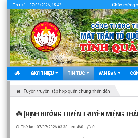
Chào mừng bạn đến với Cổng
Thứ sáu, 07/08/2026, 15:42
GIỚI THIỆU
TIN TỨC
VĂN BẢN
CỔ
Tuyên truyền, tập hợp quần chúng nhân dân
☘️ [ĐỊNH HƯỚNG TUYÊN TRUYỀN MIỆNG THÁ
Thứ ba - 07/07/2026 03:38
460
0