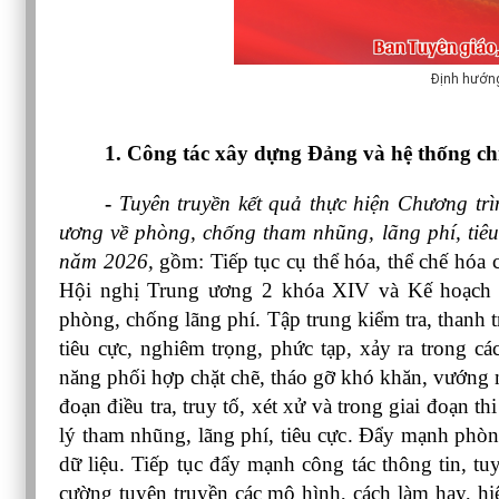
Định hướng
1. Công tác xây dựng Đảng và hệ thống chí
- 
Tuyên truyền kết quả thực hiện Chương tr
ương về phòng, chống tham nhũng, lãng phí, tiêu 
năm 2026,
 gồm: Tiếp tục cụ thể hóa, thể chế hóa
Hội nghị Trung ương 2 khóa XIV và Kế hoạch s
phòng, chống lãng phí. Tập trung kiểm tra, thanh tr
tiêu cực, nghiêm trọng, phức tạp, xảy ra trong cá
năng phối hợp chặt chẽ, tháo gỡ khó khăn, vướng mắ
đoạn điều tra, truy tố, xét xử và trong giai đoạn th
lý tham nhũng, lãng phí, tiêu cực. Đẩy mạnh phòng
dữ liệu. Tiếp tục đẩy mạnh công tác thông tin, tuy
cường tuyên truyền các mô hình, cách làm hay, hiệ