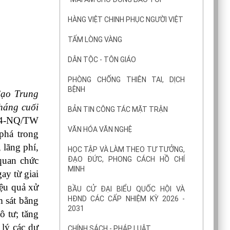
HÀNG VIỆT CHINH PHỤC NGƯỜI VIỆT
TẤM LÒNG VÀNG
DÂN TỘC - TÔN GIÁO
PHÒNG CHỐNG THIÊN TAI, DỊCH
BỆNH
ạo Trung 
háng cuối 
BẢN TIN CÔNG TÁC MẶT TRẬN
 04-NQ/TW 
VĂN HÓA VĂN NGHỆ
há trong 
lãng phí, 
HỌC TẬP VÀ LÀM THEO TƯ TƯỞNG,
ĐẠO ĐỨC, PHONG CÁCH HỒ CHÍ
quan chức 
MINH
y từ giai 
ệu quả xử 
BẦU CỬ ĐẠI BIỂU QUỐC HỘI VÀ
HĐND CÁC CẤP NHIỆM KỲ 2026 -
 sát bằng 
2031
 tư; tăng 
lý các dự 
CHÍNH SÁCH - PHÁP LUẬT