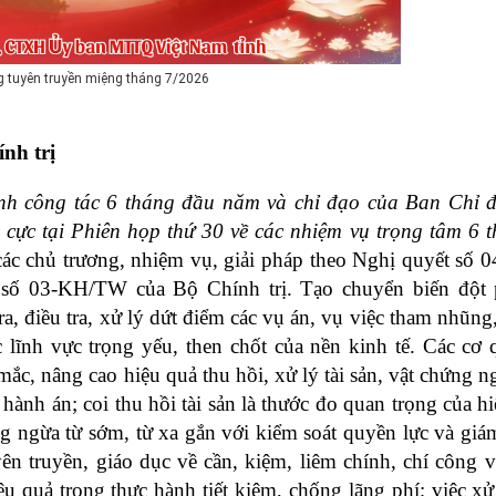
 tuyên truyền miệng tháng 7/2026
nh trị
ình công tác 6 tháng đầu năm và chỉ đạo của Ban Chỉ đ
cực tại Phiên họp thứ 30 về các nhiệm vụ trọng tâm 6 t
 các chủ trương, nhiệm vụ, giải pháp theo Nghị quyết số
ố 03-KH/TW của Bộ Chính trị. Tạo chuyển biến đột p
a, điều tra, xử lý dứt điểm các vụ án, vụ việc tham nhũng, 
c lĩnh vực trọng yếu, then chốt của nền kinh tế. Các cơ 
c, nâng cao hiệu quả thu hồi, xử lý tài sản, vật chứng nga
i hành án; coi thu hồi tài sản là thước đo quan trọng của hi
 ngừa từ sớm, từ xa gắn với kiểm soát quyền lực và giám
ên truyền, giáo dục về cần, kiệm, liêm chính, chí công vô
u quả trong thực hành tiết kiệm, chống lãng phí; việc xử 