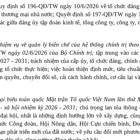
uy định số 196-QĐ/TW ngày 10/6/2026 về tổ chức đảng t
àng thương mại nhà nước; Quyết định số 197-QĐ/TW ngày 
 giữa đảng ủy tập đoàn kinh tế, tổng công ty, công ty, 
hiệm vụ về quản lý biên chế của hệ thống chính trị theo 
W ngày 02/6/2026 của Bộ Chính trị;
 tập trung vào các
027 - 2031; trách nhiệm của cấp ủy, tổ chức đảng, chính 
tổ chức thực hiện; việc hoàn thiện định mức, tiêu chuẩn,
ân quyền, chuyển đổi số, cải cách hành chính, cơ cấu lại và
đại biểu toàn quốc Mặt trận Tổ quốc Việt Nam lần thứ X
ị - xã hội nhiệm kỳ 2026 - 2031;
 chú trọng lan tỏa thông đ
đại hội, nhất là những định hướng lớn về xây dựng, củng
chức Công đoàn, Hội Nông dân, Hội Cựu chiến binh, Đo
ạn phát triển mới của đất nước; về yêu cầu đổi mới phương
n dân tộc, tăng cường đồng thuận xã hội.