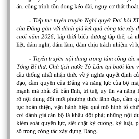
án, công trình tồn đọng kéo dài, nguy cơ thất thoát,
- 
Tiếp tục tuyên truyền Nghị quyết Đại hội XI
của Đảng gắn với đánh giá kết quả công tác xây 
cuối năm 2026;
 kịp thời biểu dương tập thể, cá n
liệt, dám nghĩ, dám làm, dám chịu trách nhiệm vì l
- 
Tuyên truyền nội dung trọng tâm công tác 
Tổng Bí thư, Chủ tịch nước Tô Lâm tại buổi làm 
cầu thống nhất nhận thức về ý nghĩa quyết định củ
đạo, cầm quyền của Đảng và năng lực của bộ máy 
mạnh mà phải đủ bản lĩnh, trí tuệ, uy tín và năng 
rõ nội dung đổi mới phương thức lãnh đạo, cầm quy
tục hoàn thiện, vận hành hiệu quả mô hình tổ chứ
coi đánh giá cán bộ là khâu đột phá; những nội du
kiểm soát quyền lực, siết chặt kỷ cương, kỷ luật,
số trong công tác xây dựng Đảng.