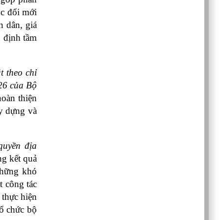
c đổi mới 
 dân, giá 
 định tầm 
 theo chỉ 
26 của Bộ 
oàn thiện 
y dựng và 
uyền địa 
g kết quả 
những khó 
 công tác 
thực hiện 
ổ chức bộ 