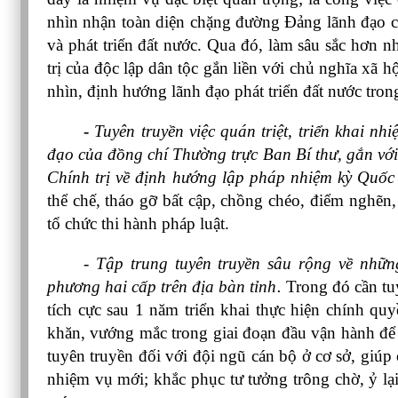
nhìn nhận toàn diện chặng đường Đảng lãnh đạo c
và phát triển đất nước. Qua đó, làm sâu sắc hơn n
trị của độc lập dân tộc gắn liền với chủ nghĩa xã h
nhìn, định hướng lãnh đạo phát triển đất nước tron
- 
Tuyên truyền việc quán triệt, triển khai n
đạo của đồng chí Thường trực Ban Bí thư, gắn với
Chính trị về định hướng lập pháp nhiệm kỳ Quốc
thể chế, tháo gỡ bất cập, chồng chéo, điểm nghẽn,
tổ chức thi hành pháp luật.
- 
Tập trung tuyên truyền sâu rộng về nhữn
phương hai cấp trên địa bàn tỉnh.
 Trong đó cần tu
tích cực sau 1 năm triển khai thực hiện chính qu
khăn, vướng mắc trong giai đoạn đầu vận hành để tạ
tuyên truyền đối với đội ngũ cán bộ ở cơ sở, giúp
nhiệm vụ mới; khắc phục tư tưởng trông chờ, ỷ lại