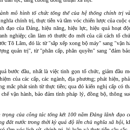
ành mô hình tổ chức tổng thể của hệ thống chính trị v
nghĩa chính trị, thực tiễn và tầm vóc chiến lược của cuộc c
h đạo của Đảng, hiệu năng, hiệu lực, hiệu quả hoạt độn
anh nghiệp; cần làm rõ thước đo mới của cải cách tổ ch
ước Tô Lâm, đó là: từ "sắp xếp xong bộ máy" sang "vận hà
ượng quản trị", từ "phân cấp, phân quyền" sang "đảm bảo
ả bước đầu, nhất là việc tinh gọn tổ chức, giảm đầu mố
iệm của các cấp, các ngành, địa phương; phát hiện, phả
 mắc phát sinh từ thực tiễn; qua đó kiến nghị cấp có t
 chế vận hành, bảo đảm tính pháp lý, đồng bộ, thông suố
an trọng của công tác tổng kết 100 năm Đảng lãnh đạo 
g đất nước trong thời kỳ quá độ lên chủ nghĩa xã hội,
 k
ó tầm vóc lịch sử, chính trị, lý luận và thực tiễn sâu sắc,