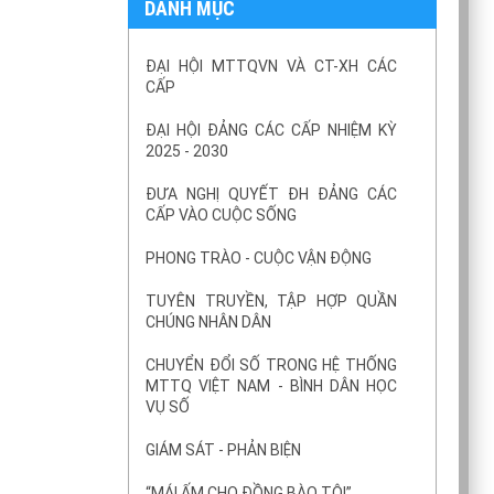
DANH MỤC
ĐẠI HỘI MTTQVN VÀ CT-XH CÁC
CẤP
ĐẠI HỘI ĐẢNG CÁC CẤP NHIỆM KỲ
2025 - 2030
ĐƯA NGHỊ QUYẾT ĐH ĐẢNG CÁC
CẤP VÀO CUỘC SỐNG
PHONG TRÀO - CUỘC VẬN ĐỘNG
TUYÊN TRUYỀN, TẬP HỢP QUẦN
CHÚNG NHÂN DÂN
CHUYỂN ĐỔI SỐ TRONG HỆ THỐNG
MTTQ VIỆT NAM - BÌNH DÂN HỌC
VỤ SỐ
GIÁM SÁT - PHẢN BIỆN
“MÁI ẤM CHO ĐỒNG BÀO TÔI”