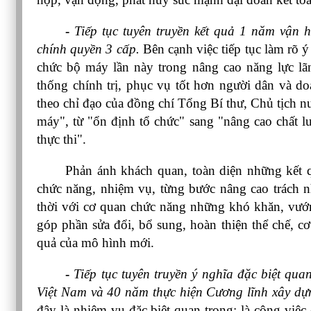
- 
Tiếp tục tuyên truyền kết quả 1 năm vận h
chính quyền 3 cấp.
 Bên cạnh việc tiếp tục làm rõ ý 
chức bộ máy lần này trong nâng cao năng lực lãn
thống chính trị, phục vụ tốt hơn người dân và do
theo chỉ đạo của đồng chí Tổng Bí thư, Chủ tịch n
máy", từ "ổn định tổ chức" sang "nâng cao chất l
thực thi".
Phản ánh khách quan, toàn diện những kết qu
chức năng, nhiệm vụ, từng bước nâng cao trách nh
thời với cơ quan chức năng những khó khăn, vướng
góp phần sửa đổi, bổ sung, hoàn thiện thể chế, cơ
quả của mô hình mới.
- 
Tiếp tục tuyên truyền ý nghĩa đặc biệt qu
Việt Nam và 40 năm thực hiện Cương lĩnh xây dựn
đây là nhiệm vụ đặc biệt quan trọng; là công việc c