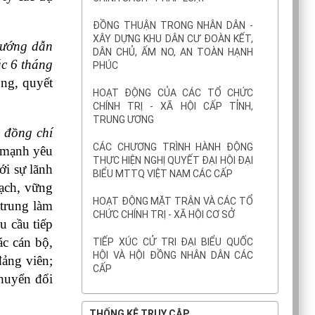
ĐỒNG THUẬN TRONG NHÂN DÂN -
XÂY DỰNG KHU DÂN CƯ ĐOÀN KẾT,
hướng dẫn 
DÂN CHỦ, ẤM NO, AN TOÀN HẠNH
c 6 tháng 
PHÚC
ng, quyết 
HOẠT ĐỘNG CỦA CÁC TỔ CHỨC
CHÍNH TRỊ - XÃ HỘI CẤP TỈNH,
TRUNG ƯƠNG
 đồng chí 
CÁC CHƯƠNG TRÌNH HÀNH ĐỘNG
mạnh yêu 
THỰC HIỆN NGHỊ QUYẾT ĐẠI HỘI ĐẠI
i sự lãnh 
BIỂU MTTQ VIỆT NAM CÁC CẤP
ch, vững 
HOẠT ĐỘNG MẶT TRẬN VÀ CÁC TỔ
trung làm 
CHỨC CHÍNH TRỊ - XÃ HỘI CƠ SỞ
 cầu tiếp 
c cán bộ, 
TIẾP XÚC CỬ TRI ĐẠI BIỂU QUỐC
HỘI VÀ HỘI ĐỒNG NHÂN DÂN CÁC
ảng viên; 
CẤP
huyển đổi 
THỐNG KÊ TRUY CẬP