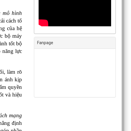
à mô hình 
ải cách tổ 
g của hệ 
ức bộ máy 
Fanpage
nh tốt bộ 
 năng lực 
i, làm rõ 
n ánh kịp 
hẩm quyền 
t và hiệu 
cách mạng 
hẳng định 
 góp phần 