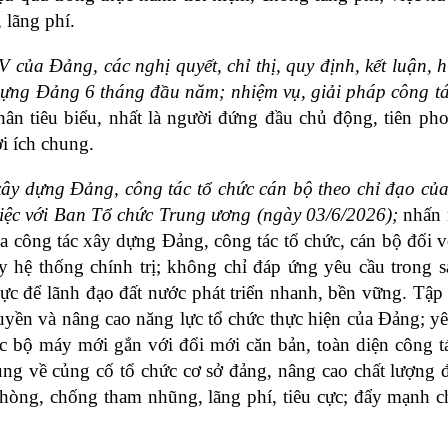
 lãng phí.
V của Đảng, các nghị quyết, chỉ thị, quy định, kết luận, 
dựng Đảng 6 tháng đầu năm; nhiệm vụ, giải pháp công tá
hân tiêu biểu, nhất là người đứng đầu chủ động, tiên pho
ợi ích chung.
xây dựng Đảng, công tác tổ chức cán bộ theo chỉ đạo của
việc với Ban Tổ chức Trung ương (ngày 03/6/2026);
 nhấn 
a công tác xây dựng Đảng, công tác tổ chức, cán bộ đối vớ
hệ thống chính trị; không chỉ đáp ứng yêu cầu trong sạ
lực để lãnh đạo đất nước phát triển nhanh, bền vững. Tập 
ền và nâng cao năng lực tổ chức thực hiện của Đảng; yêu
c bộ máy mới gắn với đổi mới căn bản, toàn diện công tá
ng về củng cố tổ chức cơ sở đảng, nâng cao chất lượng đ
 phòng, chống tham nhũng, lãng phí, tiêu cực; đẩy mạnh c