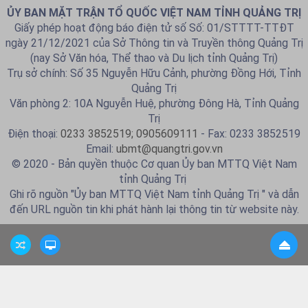
ỦY BAN MẶT TRẬN TỔ QUỐC VIỆT NAM TỈNH QUẢNG TRỊ
Giấy phép hoạt động báo điện tử số Số: 01/STTTT-TTĐT
ngày 21/12/2021 của Sở Thông tin và Truyền thông Quảng Trị
(nay Sở Văn hóa, Thể thao và Du lịch tỉnh Quảng Trị)
Trụ sở chính: Số 35 Nguyễn Hữu Cảnh, phường Đồng Hới, Tỉnh
Quảng Trị
Văn phòng 2: 10A Nguyễn Huệ, phường Đông Hà, Tỉnh Quảng
Trị
Điện thoại:
0233 3852519; 0905609111
- Fax: 0233 3852519
Email:
ubmt@quangtri.gov.vn
© 2020 - Bản quyền thuộc Cơ quan Ủy ban MTTQ Việt Nam
tỉnh Quảng Trị
Ghi rõ nguồn "Ủy ban MTTQ Việt Nam tỉnh Quảng Trị " và dẫn
đến URL nguồn tin khi phát hành lại thông tin từ website này.