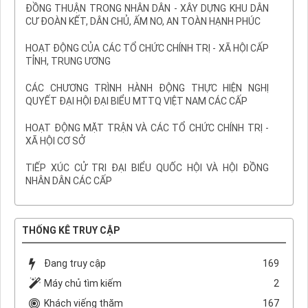
ĐỒNG THUẬN TRONG NHÂN DÂN - XÂY DỰNG KHU DÂN
CƯ ĐOÀN KẾT, DÂN CHỦ, ẤM NO, AN TOÀN HẠNH PHÚC
HOẠT ĐỘNG CỦA CÁC TỔ CHỨC CHÍNH TRỊ - XÃ HỘI CẤP
TỈNH, TRUNG ƯƠNG
CÁC CHƯƠNG TRÌNH HÀNH ĐỘNG THỰC HIỆN NGHỊ
QUYẾT ĐẠI HỘI ĐẠI BIỂU MTTQ VIỆT NAM CÁC CẤP
HOẠT ĐỘNG MẶT TRẬN VÀ CÁC TỔ CHỨC CHÍNH TRỊ -
XÃ HỘI CƠ SỞ
TIẾP XÚC CỬ TRI ĐẠI BIỂU QUỐC HỘI VÀ HỘI ĐỒNG
NHÂN DÂN CÁC CẤP
THỐNG KÊ TRUY CẬP
Đang truy cập
169
Máy chủ tìm kiếm
2
Khách viếng thăm
167