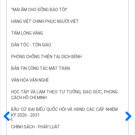
“MÁI ẤM CHO ĐỒNG BÀO TÔI”
HÀNG VIỆT CHINH PHỤC NGƯỜI VIỆT
TẤM LÒNG VÀNG
DÂN TỘC - TÔN GIÁO
PHÒNG CHỐNG THIÊN TAI, DỊCH BỆNH
BẢN TIN CÔNG TÁC MẶT TRẬN
VĂN HÓA VĂN NGHỆ
HỌC TẬP VÀ LÀM THEO TƯ TƯỞNG, ĐẠO ĐỨC, PHONG
CÁCH HỒ CHÍ MINH
BẦU CỬ ĐẠI BIỂU QUỐC HỘI VÀ HĐND CÁC CẤP NHIỆM
KỲ 2026 - 2031
Trước
Sau
CHÍNH SÁCH - PHÁP LUẬT