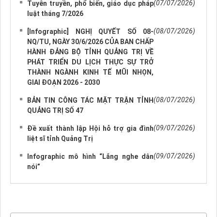
(07/07/2026)
Tuyên truyền, phổ biến, giáo dục pháp
luật tháng 7/2026
(08/07/2026)
[Infographic] NGHỊ QUYẾT SỐ 08-
NQ/TU, NGÀY 30/6/2026 CỦA BAN CHẤP
HÀNH ĐẢNG BỘ TỈNH QUẢNG TRỊ VỀ
PHÁT TRIỂN DU LỊCH THỰC SỰ TRỞ
THÀNH NGÀNH KINH TẾ MŨI NHỌN,
GIAI ĐOẠN 2026 - 2030
(08/07/2026)
BẢN TIN CÔNG TÁC MẶT TRẬN TỈNH
QUẢNG TRỊ SỐ 47
(09/07/2026)
Đề xuất thành lập Hội hỗ trợ gia đình
liệt sĩ tỉnh Quảng Trị
(09/07/2026)
Infographic mô hình “Lắng nghe dân
nói”