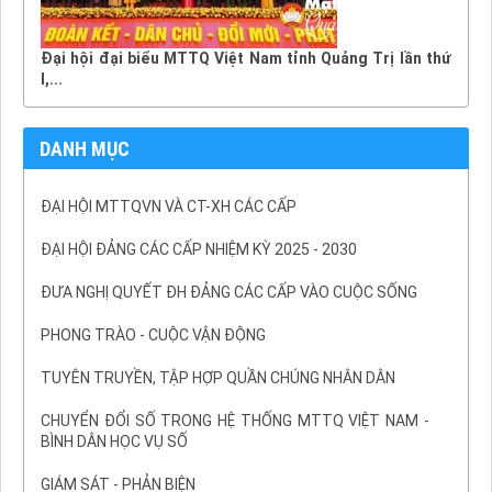
Đại hội đại biểu MTTQ Việt Nam tỉnh Quảng Trị lần thứ
I,...
DANH MỤC
ĐẠI HỘI MTTQVN VÀ CT-XH CÁC CẤP
ĐẠI HỘI ĐẢNG CÁC CẤP NHIỆM KỲ 2025 - 2030
ĐƯA NGHỊ QUYẾT ĐH ĐẢNG CÁC CẤP VÀO CUỘC SỐNG
PHONG TRÀO - CUỘC VẬN ĐỘNG
TUYÊN TRUYỀN, TẬP HỢP QUẦN CHÚNG NHÂN DÂN
CHUYỂN ĐỔI SỐ TRONG HỆ THỐNG MTTQ VIỆT NAM -
BÌNH DÂN HỌC VỤ SỐ
GIÁM SÁT - PHẢN BIỆN