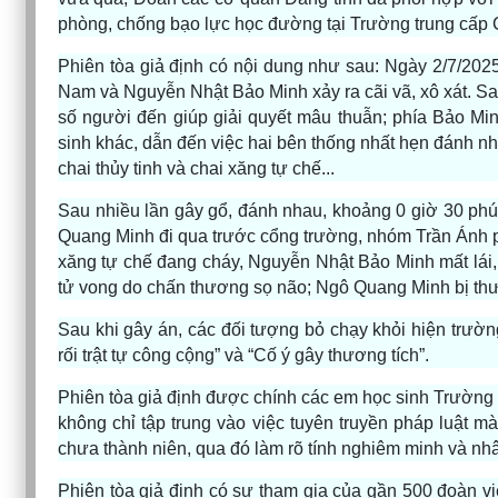
phòng, chống bạo lực học đường tại Trường trung cấp 
Phiên tòa giả định có nội dung như sau: Ngày 2/7/2025
Nam và Nguyễn Nhật Bảo Minh xảy ra cãi vã, xô xát. S
số người đến giúp giải quyết mâu thuẫn; phía Bảo M
sinh khác, dẫn đến việc hai bên thống nhất hẹn đánh nh
chai thủy tinh và chai xăng tự chế...
Sau nhiều lần gây gổ, đánh nhau, khoảng 0 giờ 30 phú
Quang Minh đi qua trước cổng trường, nhóm Trần Ánh phụ
xăng tự chế đang cháy, Nguyễn Nhật Bảo Minh mất lái,
tử vong do chấn thương sọ não; Ngô Quang Minh bị thươn
Sau khi gây án, các đối tượng bỏ chạy khỏi hiện trườn
rối trật tự công cộng” và “Cố ý gây thương tích”.
Phiên tòa giả định được chính các em học sinh Trường t
không chỉ tập trung vào việc tuyên truyền pháp luật mà
chưa thành niên, qua đó làm rõ tính nghiêm minh và nh
Phiên tòa giả định có sự tham gia của gần 500 đoàn vi