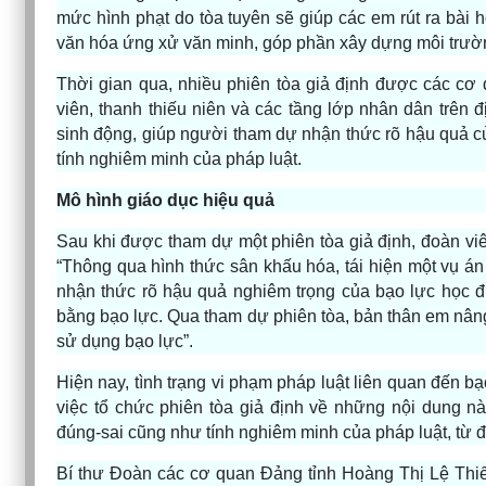
mức hình phạt do tòa tuyên sẽ giúp các em rút ra bài
văn hóa ứng xử văn minh, góp phần xây dựng môi trường
Thời gian qua, nhiều phiên tòa giả định được các cơ
viên, thanh thiếu niên và các tầng lớp nhân dân trên 
sinh động, giúp người tham dự nhận thức rõ hậu quả củ
tính nghiêm minh của pháp luật.
Mô hình giáo dục hiệu quả
Sau khi được tham dự một phiên tòa giả định, đoàn vi
“Thông qua hình thức sân khấu hóa, tái hiện một vụ án 
nhận thức rõ hậu quả nghiêm trọng của bạo lực học đ
bằng bạo lực. Qua tham dự phiên tòa, bản thân em nâng 
sử dụng bạo lực”.
Hiện nay, tình trạng vi phạm pháp luật liên quan đến bạ
việc tổ chức phiên tòa giả định về những nội dung nà
đúng-sai cũng như tính nghiêm minh của pháp luật, từ đ
Bí thư Đoàn các cơ quan Đảng tỉnh Hoàng Thị Lệ Thiế