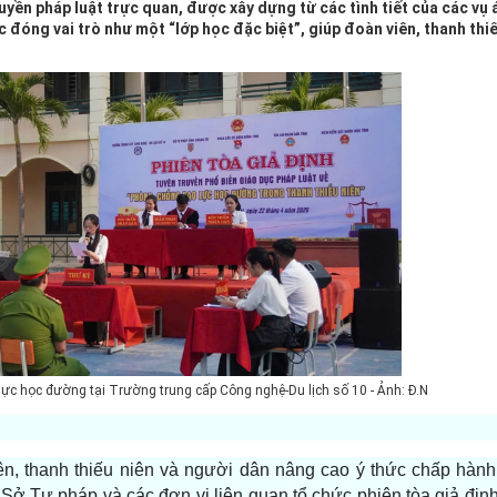
yền pháp luật trực quan, được xây dựng từ các tình tiết của các vụ á
c đóng vai trò như một “lớp học đặc biệt”, giúp đoàn viên, thanh thi
lực học đường tại Trường trung cấp Công nghệ-Du lịch số 10 - Ảnh: Đ.N
n, thanh thiếu niên và người dân nâng cao ý thức chấp hành 
Sở Tư pháp và các đơn vị liên quan tổ chức phiên tòa giả địn