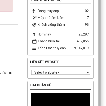
Đang truy cập
102
Máy chủ tìm kiếm
7
Khách viếng thăm
95
Hôm nay
28,297
Tháng hiện tại
432,855
Tổng lượt truy cập
19,947,819
LIÊN KẾT WEBSITE
RIỂN DU
ĐẠI ĐOÀN KẾT