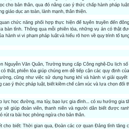
 học cho bản thân, qua đó nâng cao ý thức chấp hành pháp luậ
 giáo dục an toàn, lành mạnh, thân thiện.
 quan chức năng phối hợp thực hiện để tuyên truyền đến đôn
địa bàn tỉnh. Thông qua mỗi phiên tòa, những vụ án có thật đư
a hành vi vi phạm pháp luật và hiểu rõ hơn về quy trình tố tụ
ên Nguyễn Văn Quân, Trường trung cấp Công nghệ-Du lịch số 1
có thật, phiên tòa giúp chúng em dễ tiếp cận các quy định của
ường, cũng như việc sử dụng hung khí và hành vi giải quyết
cao ý thức pháp luật, biết kiềm chế cảm xúc và lựa chọn đối th
o lực học đường, ma túy, bạo lực gia đình... có xu hướng gia tă
y sẽ giúp đoàn viên, thanh niên và người dân biết được ranh
ó rút ra bài học phòng ngừa cho bản thân.
t cho biết: Thời gian qua, Đoàn các cơ quan Đảng tỉnh tăng 