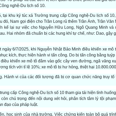
Công nghệ-Du lịch số 10.
, tại khu ký túc xá Trường trung cấp Công nghệ-Du lịch số 10
au đó, Nam gọi điện cho Trần Long rủ thêm Trần Ánh, Trần Văn
inh kể lại sự việc cho Nguyễn Hữu Long, Ngô Quang Minh và 
au. Hai nhóm đã chuẩn bị các hung khí tự chế, như: Dao, gậy gỗ
t ngày 6/7/2025, khi Nguyễn Nhật Bảo Minh điều khiển xe mô 
c kích, thực hiện hành vi tấn công. Do bị tấn công bằng tuýp 
 điều khiển xe mô tô đâm vào gốc cây ven đường, ngã văng xu
g tích với tỉ lệ 10%; xe mô tô bị hư hỏng, thiệt hại 10.800.00
g. Hành vi của các đối tượng đã bị cơ quan chức năng truy tố 
rung cấp Công nghệ-Du lịch số 10 tham gia tái hiện tình huống
 còn chú trọng đến nội dung xét hỏi, phân tích tâm lý tội phạm
ân đạo của pháp luật.
ên, học sinh của nhà trường. Việc chứng kiến toàn bộ quá trìn