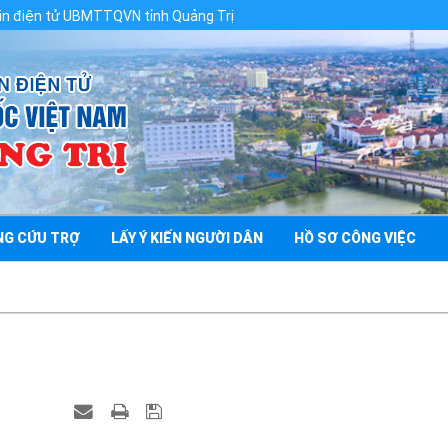
UBMTTQVN tỉnh Quảng Trị
NG CỨU TRỢ
LẤY Ý KIẾN NGƯỜI DÂN
HỒ SƠ CÔNG VIỆC