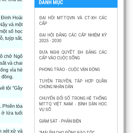
DANH MỤC
, Đinh Hoài
ĐẠI HỘI MTTQVN VÀ CT-XH CÁC
CẤP
 Nậy và một
một số học
ĐẠI HỘI ĐẢNG CÁC CẤP NHIỆM KỲ
, tuýp sắt,
2025 - 2030
ĐƯA NGHỊ QUYẾT ĐH ĐẢNG CÁC
tô chở Ngô
CẤP VÀO CUỘC SỐNG
sắt và chai
PHONG TRÀO - CUỘC VẬN ĐỘNG
ống vỉa hè
0 đồng.
TUYÊN TRUYỀN, TẬP HỢP QUẦN
CHÚNG NHÂN DÂN
về tội “Gây
CHUYỂN ĐỔI SỐ TRONG HỆ THỐNG
MTTQ VIỆT NAM - BÌNH DÂN HỌC
. Phiên tòa
VỤ SỐ
 ở lứa tuổi
GIÁM SÁT - PHẢN BIỆN
h xét xử và
“MÁI ẤM CHO ĐỒNG BÀO TÔI”