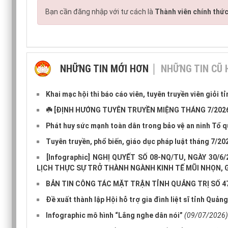
Bạn cần đăng nhập với tư cách là
Thành viên chính thứ
NHỮNG TIN MỚI HƠN
NHỮNG TIN CŨ
Khai mạc hội thi báo cáo viên, tuyên truyền viên giỏi 
☘️ [ĐỊNH HƯỚNG TUYÊN TRUYỀN MIỆNG THÁNG 7/2026
Phát huy sức mạnh toàn dân trong bảo vệ an ninh Tổ 
Tuyên truyền, phổ biến, giáo dục pháp luật tháng 7/20
[Infographic] NGHỊ QUYẾT SỐ 08-NQ/TU, NGÀY 30
LỊCH THỰC SỰ TRỞ THÀNH NGÀNH KINH TẾ MŨI NHỌN, GI
BẢN TIN CÔNG TÁC MẶT TRẬN TỈNH QUẢNG TRỊ SỐ 4
Đề xuất thành lập Hội hỗ trợ gia đình liệt sĩ tỉnh Quảng
Infographic mô hình “Lắng nghe dân nói”
(09/07/2026)