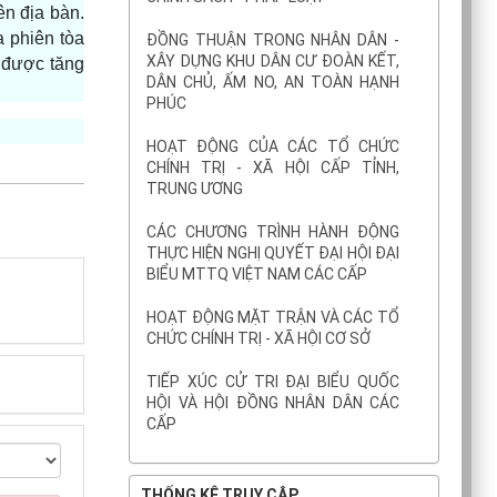
ên địa bàn.
a phiên tòa
ĐỒNG THUẬN TRONG NHÂN DÂN -
XÂY DỰNG KHU DÂN CƯ ĐOÀN KẾT,
c được tăng
DÂN CHỦ, ẤM NO, AN TOÀN HẠNH
PHÚC
HOẠT ĐỘNG CỦA CÁC TỔ CHỨC
CHÍNH TRỊ - XÃ HỘI CẤP TỈNH,
TRUNG ƯƠNG
CÁC CHƯƠNG TRÌNH HÀNH ĐỘNG
THỰC HIỆN NGHỊ QUYẾT ĐẠI HỘI ĐẠI
BIỂU MTTQ VIỆT NAM CÁC CẤP
HOẠT ĐỘNG MẶT TRẬN VÀ CÁC TỔ
CHỨC CHÍNH TRỊ - XÃ HỘI CƠ SỞ
TIẾP XÚC CỬ TRI ĐẠI BIỂU QUỐC
HỘI VÀ HỘI ĐỒNG NHÂN DÂN CÁC
CẤP
THỐNG KÊ TRUY CẬP