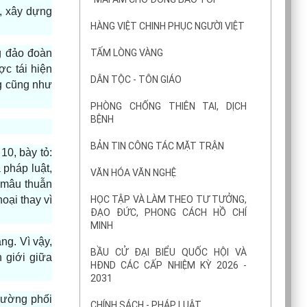
t, xây dựng
HÀNG VIỆT CHINH PHỤC NGƯỜI VIỆT
TẤM LÒNG VÀNG
g đảo đoàn
ợc tái hiện
DÂN TỘC - TÔN GIÁO
ng cũng như
PHÒNG CHỐNG THIÊN TAI, DỊCH
BỆNH
BẢN TIN CÔNG TÁC MẶT TRẬN
0, bày tỏ:
 pháp luật,
VĂN HÓA VĂN NGHỆ
 mâu thuẫn
HỌC TẬP VÀ LÀM THEO TƯ TƯỞNG,
oại thay vì
ĐẠO ĐỨC, PHONG CÁCH HỒ CHÍ
MINH
ng. Vì vậy,
BẦU CỬ ĐẠI BIỂU QUỐC HỘI VÀ
 giới giữa
HĐND CÁC CẤP NHIỆM KỲ 2026 -
2031
cường phối
CHÍNH SÁCH - PHÁP LUẬT