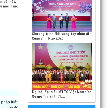
n có thật,
ếu niên nâng
Chương trình Nối vòng tay nhân ái -
Xuân Bính Ngọ 2026
Đại hội đại biểu MTTQ Việt Nam tỉnh
Quảng Trị lần thứ I,...
pháp luật,
h về chủ đề