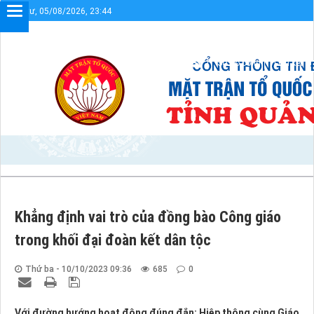
Thứ tư, 05/08/2026, 23:44
ông tin điện tử UBMTTQVN tỉnh Quảng Trị
Sơ đồ cổng
Liên kết
Khẳng định vai trò của đồng bào Công giáo
trong khối đại đoàn kết dân tộc
Thứ ba - 10/10/2023 09:36
685
0
Với đường hướng hoạt động đúng đắn: Hiệp thông cùng Giáo