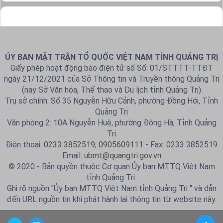
ỦY BAN MẶT TRẬN TỔ QUỐC VIỆT NAM TỈNH QUẢNG TRỊ
Giấy phép hoạt động báo điện tử số Số: 01/STTTT-TTĐT
ngày 21/12/2021 của Sở Thông tin và Truyền thông Quảng Trị
(nay Sở Văn hóa, Thể thao và Du lịch tỉnh Quảng Trị)
Trụ sở chính: Số 35 Nguyễn Hữu Cảnh, phường Đồng Hới, Tỉnh
Quảng Trị
Văn phòng 2: 10A Nguyễn Huệ, phường Đông Hà, Tỉnh Quảng
Trị
Điện thoại:
0233 3852519; 0905609111
- Fax: 0233 3852519
Email:
ubmt@quangtri.gov.vn
© 2020 - Bản quyền thuộc Cơ quan Ủy ban MTTQ Việt Nam
tỉnh Quảng Trị
Ghi rõ nguồn "Ủy ban MTTQ Việt Nam tỉnh Quảng Trị " và dẫn
đến URL nguồn tin khi phát hành lại thông tin từ website này.