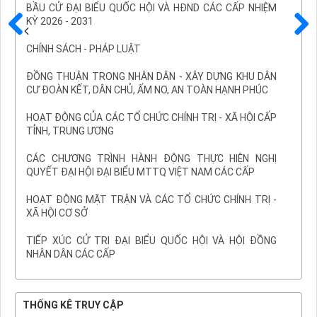
BẦU CỬ ĐẠI BIỂU QUỐC HỘI VÀ HĐND CÁC CẤP NHIỆM
KỲ 2026 - 2031
Trước
Sau
CHÍNH SÁCH - PHÁP LUẬT
ĐỒNG THUẬN TRONG NHÂN DÂN - XÂY DỰNG KHU DÂN
CƯ ĐOÀN KẾT, DÂN CHỦ, ẤM NO, AN TOÀN HẠNH PHÚC
HOẠT ĐỘNG CỦA CÁC TỔ CHỨC CHÍNH TRỊ - XÃ HỘI CẤP
TỈNH, TRUNG ƯƠNG
CÁC CHƯƠNG TRÌNH HÀNH ĐỘNG THỰC HIỆN NGHỊ
QUYẾT ĐẠI HỘI ĐẠI BIỂU MTTQ VIỆT NAM CÁC CẤP
HOẠT ĐỘNG MẶT TRẬN VÀ CÁC TỔ CHỨC CHÍNH TRỊ -
XÃ HỘI CƠ SỞ
TIẾP XÚC CỬ TRI ĐẠI BIỂU QUỐC HỘI VÀ HỘI ĐỒNG
NHÂN DÂN CÁC CẤP
THỐNG KÊ TRUY CẬP