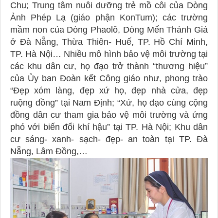
Chu; Trung tâm nuôi dưỡng trẻ mồ côi của Dòng
Ảnh Phép Lạ (giáo phận KonTum); các trường
mầm non của Dòng Phaolô, Dòng Mến Thánh Giá
ở Đà Nẵng, Thừa Thiên- Huế, TP. Hồ Chí Minh,
TP. Hà Nội… Nhiều mô hình bảo vệ môi trường tại
các khu dân cư, họ đạo trở thành “thương hiệu”
của Ủy ban Đoàn kết Công giáo như, phong trào
“Đẹp xóm làng, đẹp xứ họ, đẹp nhà cửa, đẹp
ruộng đồng” tại Nam Định; “Xứ, họ đạo cùng cộng
đồng dân cư tham gia bảo vệ môi trường và ứng
phó với biến đổi khí hậu” tại TP. Hà Nội; Khu dân
cư sáng- xanh- sạch- đẹp- an toàn tại TP. Đà
Nẵng, Lâm Đồng,…