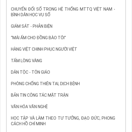
CHUYỂN ĐỔI SỐ TRONG HỆ THỐNG MTTQ VIỆT NAM -
BÌNH DÂN HỌC VỤ SỐ
GIÁM SÁT - PHẢN BIỆN
“MÁI ẤM CHO ĐỒNG BÀO TÔI”
HÀNG VIỆT CHINH PHỤC NGƯỜI VIỆT
TẤM LÒNG VÀNG
DÂN TỘC - TÔN GIÁO
PHÒNG CHỐNG THIÊN TAI, DỊCH BỆNH
BẢN TIN CÔNG TÁC MẶT TRẬN
VĂN HÓA VĂN NGHỆ
HỌC TẬP VÀ LÀM THEO TƯ TƯỞNG, ĐẠO ĐỨC, PHONG
CÁCH HỒ CHÍ MINH