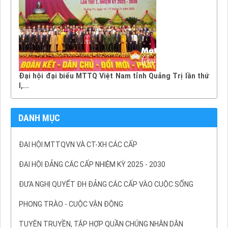
Đại hội đại biểu MTTQ Việt Nam tỉnh Quảng Trị lần thứ
I,...
DANH MỤC
ĐẠI HỘI MTTQVN VÀ CT-XH CÁC CẤP
ĐẠI HỘI ĐẢNG CÁC CẤP NHIỆM KỲ 2025 - 2030
ĐƯA NGHỊ QUYẾT ĐH ĐẢNG CÁC CẤP VÀO CUỘC SỐNG
PHONG TRÀO - CUỘC VẬN ĐỘNG
TUYÊN TRUYỀN, TẬP HỢP QUẦN CHÚNG NHÂN DÂN