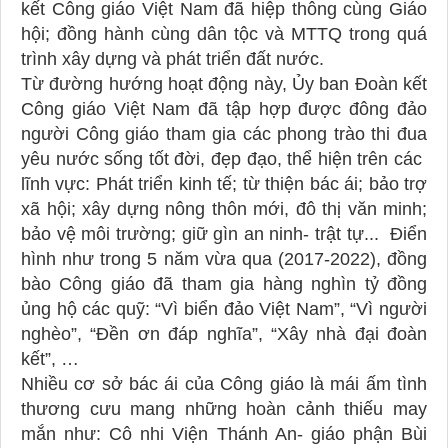
kết Công giáo Việt Nam đã hiệp thông cùng Giáo
hội; đồng hành cùng dân tộc và MTTQ trong quá
trình xây dựng và phát triển đất nước.
Từ đường hướng hoạt động này, Ủy ban Đoàn kết
Công giáo Việt Nam đã tập hợp được đông đảo
người Công giáo tham gia các phong trào thi đua
yêu nước sống tốt đời, đẹp đạo, thể hiện trên các
lĩnh vực: Phát triển kinh tế; từ thiện bác ái; bảo trợ
xã hội; xây dựng nông thôn mới, đô thị văn minh;
bảo vệ môi trường; giữ gìn an ninh- trật tự... Điển
hình như trong 5 năm vừa qua (2017-2022), đồng
bào Công giáo đã tham gia hàng nghìn tỷ đồng
ủng hộ các quỹ: “Vì biển đảo Việt Nam”, “Vì người
nghèo”, “Đền ơn đáp nghĩa”, “Xây nhà đại đoàn
kết”, …
Nhiều cơ sở bác ái của Công giáo là mái ấm tình
thương cưu mang những hoàn cảnh thiếu may
mắn như: Cô nhi Viện Thánh An- giáo phận Bùi