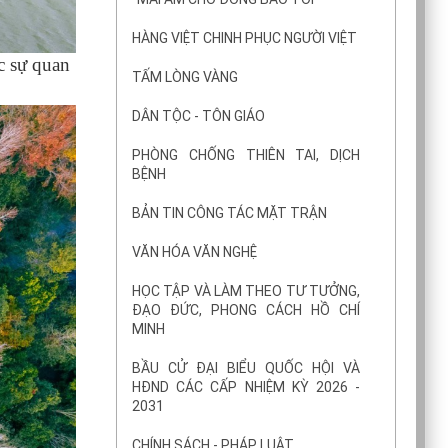
HÀNG VIỆT CHINH PHỤC NGƯỜI VIỆT
c sự quan
TẤM LÒNG VÀNG
DÂN TỘC - TÔN GIÁO
PHÒNG CHỐNG THIÊN TAI, DỊCH
BỆNH
BẢN TIN CÔNG TÁC MẶT TRẬN
VĂN HÓA VĂN NGHỆ
HỌC TẬP VÀ LÀM THEO TƯ TƯỞNG,
ĐẠO ĐỨC, PHONG CÁCH HỒ CHÍ
MINH
BẦU CỬ ĐẠI BIỂU QUỐC HỘI VÀ
HĐND CÁC CẤP NHIỆM KỲ 2026 -
2031
CHÍNH SÁCH - PHÁP LUẬT