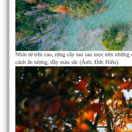
Nhìn từ trên cao, rừng cây sau sau mọc trên những
cảnh ấn tượng, đầy màu sắc (Ảnh: Đức Hiếu).