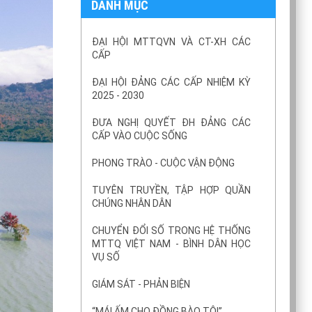
DANH MỤC
ĐẠI HỘI MTTQVN VÀ CT-XH CÁC
CẤP
ĐẠI HỘI ĐẢNG CÁC CẤP NHIỆM KỲ
2025 - 2030
ĐƯA NGHỊ QUYẾT ĐH ĐẢNG CÁC
CẤP VÀO CUỘC SỐNG
PHONG TRÀO - CUỘC VẬN ĐỘNG
TUYÊN TRUYỀN, TẬP HỢP QUẦN
CHÚNG NHÂN DÂN
CHUYỂN ĐỔI SỐ TRONG HỆ THỐNG
MTTQ VIỆT NAM - BÌNH DÂN HỌC
VỤ SỐ
GIÁM SÁT - PHẢN BIỆN
“MÁI ẤM CHO ĐỒNG BÀO TÔI”