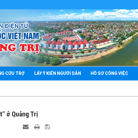
NG CỨU TRỢ
LẤY Ý KIẾN NGƯỜI DÂN
HỒ SƠ CÔNG VIỆC
t" ở Quảng Trị