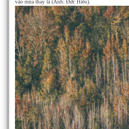
vào mùa thay lá (Ảnh: Đức Hiếu).