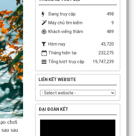
Đang truy cập
498
Máy chủ tìm kiếm
9
Khách viếng thăm
489
Hôm nay
43,720
Tháng hiện tại
232,275
Tổng lượt truy cập
19,747,239
LIÊN KẾT WEBSITE
ĐẠI ĐOÀN KẾT
dạo chơi
 sau sau