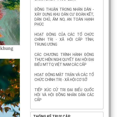
ĐỒNG THUẬN TRONG NHÂN DÂN -
XÂY DỰNG KHU DÂN CƯ ĐOÀN KẾT,
DÂN CHỦ, ẤM NO, AN TOÀN HẠNH
PHÚC
HOẠT ĐỘNG CỦA CÁC TỔ CHỨC
CHÍNH TRỊ - XÃ HỘI CẤP TỈNH,
TRUNG ƯƠNG
n khung
CÁC CHƯƠNG TRÌNH HÀNH ĐỘNG
THỰC HIỆN NGHỊ QUYẾT ĐẠI HỘI ĐẠI
BIỂU MTTQ VIỆT NAM CÁC CẤP
HOẠT ĐỘNG MẶT TRẬN VÀ CÁC TỔ
CHỨC CHÍNH TRỊ - XÃ HỘI CƠ SỞ
TIẾP XÚC CỬ TRI ĐẠI BIỂU QUỐC
HỘI VÀ HỘI ĐỒNG NHÂN DÂN CÁC
CẤP
THỐNG KÊ TRUY CẬP