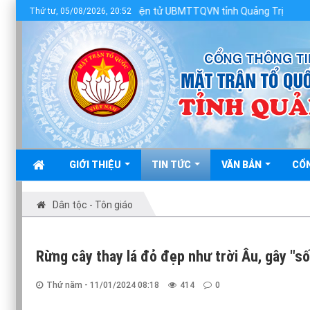
 điện tử UBMTTQVN tỉnh Quảng Trị
Thứ tư, 05/08/2026, 20:52
GIỚI THIỆU
TIN TỨC
VĂN BẢN
CỔ
Dân tộc - Tôn giáo
Rừng cây thay lá đỏ đẹp như trời Âu, gây "số
Thứ năm - 11/01/2024 08:18
414
0