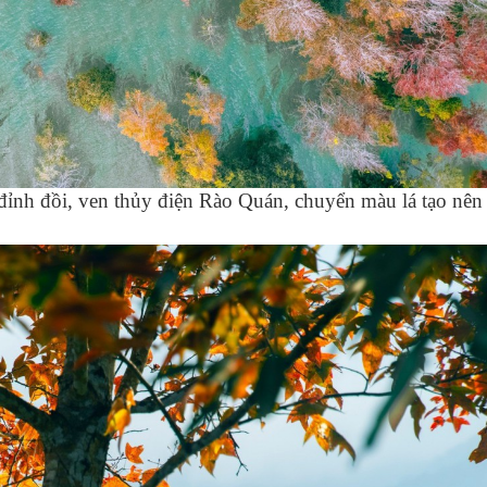
 đỉnh đồi, ven thủy điện Rào Quán, chuyển màu lá tạo nê