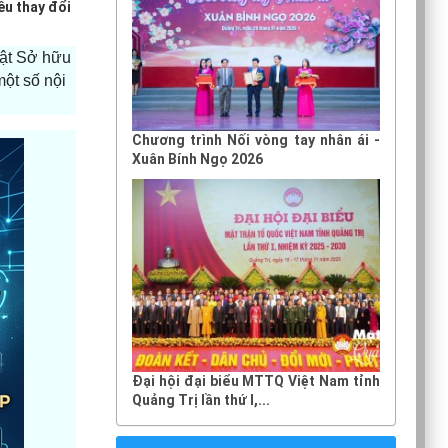
ều thay đổi
uật Sở hữu
một số nội
Chương trình Nối vòng tay nhân ái -
Xuân Bính Ngọ 2026
Đại hội đại biểu MTTQ Việt Nam tỉnh
Quảng Trị lần thứ I,...