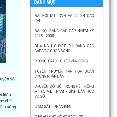
DANH MỤC
ĐẠI HỘI MTTQVN VÀ CT-XH CÁC
CẤP
ĐẠI HỘI ĐẢNG CÁC CẤP NHIỆM KỲ
2025 - 2030
ĐƯA NGHỊ QUYẾT ĐH ĐẢNG CÁC
CẤP VÀO CUỘC SỐNG
PHONG TRÀO - CUỘC VẬN ĐỘNG
TUYÊN TRUYỀN, TẬP HỢP QUẦN
CHÚNG NHÂN DÂN
 quyền sở
CHUYỂN ĐỔI SỐ TRONG HỆ THỐNG
MTTQ VIỆT NAM - BÌNH DÂN HỌC
n kiểu
VỤ SỐ
 cơ chế
GIÁM SÁT - PHẢN BIỆN
rút xuống
“MÁI ẤM CHO ĐỒNG BÀO TÔI”