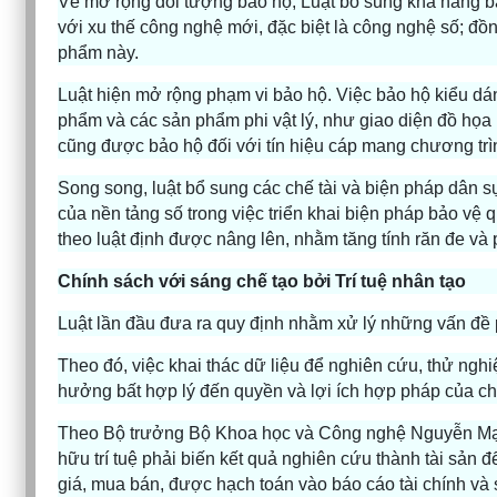
Về mở rộng đối tượng bảo hộ, Luật bổ sung khả năng bả
với xu thế công nghệ mới, đặc biệt là công nghệ số; đồng
phẩm này.
Luật hiện mở rộng phạm vi bảo hộ. Việc bảo hộ kiểu dá
phẩm và các sản phẩm phi vật lý, như giao diện đồ họa 
cũng được bảo hộ đối với tín hiệu cáp mang chương tr
Song song, luật bổ sung các chế tài và biện pháp dân 
của nền tảng số trong việc triển khai biện pháp bảo vệ 
theo luật định được nâng lên, nhằm tăng tính răn đe và 
Chính sách với sáng chế tạo bởi Trí tuệ nhân tạo
Luật lần đầu đưa ra quy định nhằm xử lý những vấn đề ph
Theo đó, việc khai thác dữ liệu để nghiên cứu, thử ngh
hưởng bất hợp lý đến quyền và lợi ích hợp pháp của chủ 
Theo Bộ trưởng Bộ Khoa học và Công nghệ Nguyễn Mạnh 
hữu trí tuệ phải biến kết quả nghiên cứu thành tài sản đ
giá, mua bán, được hạch toán vào báo cáo tài chính và s