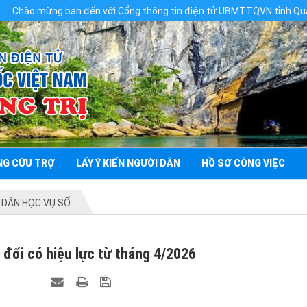
ạn đến với Cổng thông tin điện tử UBMTTQVN tỉnh Quảng Trị
NG CỨU TRỢ
LẤY Ý KIẾN NGƯỜI DÂN
HỒ SƠ CÔNG VIỆC
 DÂN HỌC VỤ SỐ
 đổi có hiệu lực từ tháng 4/2026