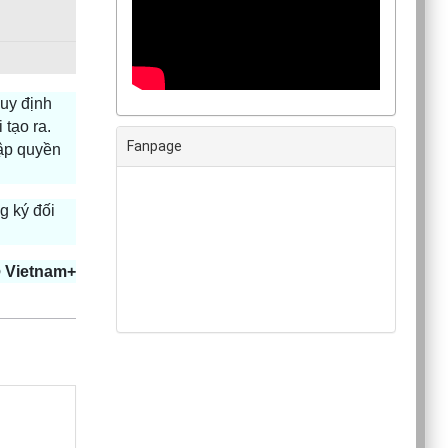
Quy định
 tạo ra.
Fanpage
lập quyền
g ký đối
o
Vietnam+