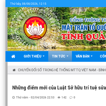
Chào mừng b
Thứ bảy, 08/08/2026, 12:15
GIỚI THIỆU
TIN TỨC
VĂN BẢN
CỔ
CHUYỂN ĐỔI SỐ TRONG HỆ THỐNG MTTQ VIỆT NAM - BÌNH
Những điểm mới của Luật Sở hữu trí tuệ sửa
Thứ năm - 02/04/2026 22:53
142
0