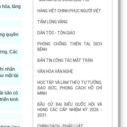
n hóa, tăng
HÀNG VIỆT CHINH PHỤC NGƯỜI VIỆT
TẤM LÒNG VÀNG
DÂN TỘC - TÔN GIÁO
dụng quyền
PHÒNG CHỐNG THIÊN TAI, DỊCH
BỆNH
ường. Các
BẢN TIN CÔNG TÁC MẶT TRẬN
ghi nhận
VĂN HÓA VĂN NGHỆ
hư một tài
HỌC TẬP VÀ LÀM THEO TƯ TƯỞNG,
ĐẠO ĐỨC, PHONG CÁCH HỒ CHÍ
ài sản có
MINH
triển kinh
BẦU CỬ ĐẠI BIỂU QUỐC HỘI VÀ
HĐND CÁC CẤP NHIỆM KỲ 2026 -
2031
CHÍNH SÁCH - PHÁP LUẬT