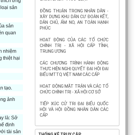
 thích ứng
 loại sản
ĐỒNG THUẬN TRONG NHÂN DÂN -
XÂY DỰNG KHU DÂN CƯ ĐOÀN KẾT,
DÂN CHỦ, ẤM NO, AN TOÀN HẠNH
của sản
PHÚC
iên quan
HOẠT ĐỘNG CỦA CÁC TỔ CHỨC
CHÍNH TRỊ - XÃ HỘI CẤP TỈNH,
ch nhiệm
TRUNG ƯƠNG
 thiệt hại
CÁC CHƯƠNG TRÌNH HÀNH ĐỘNG
THỰC HIỆN NGHỊ QUYẾT ĐẠI HỘI ĐẠI
BIỂU MTTQ VIỆT NAM CÁC CẤP
HOẠT ĐỘNG MẶT TRẬN VÀ CÁC TỔ
n tạo.
CHỨC CHÍNH TRỊ - XÃ HỘI CƠ SỞ
ông ảnh
TIẾP XÚC CỬ TRI ĐẠI BIỂU QUỐC
HỘI VÀ HỘI ĐỒNG NHÂN DÂN CÁC
CẤP
y là: Sở
hể định
ới tài sản
THỐNG KÊ TRUY CẬP