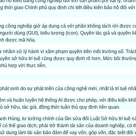
o hộ kiểu dáng công nghiệp đối với sản phẩm phi vật lý, nhằm
 thời giao Chính phủ quy định chi tiết điều kiện bảo hộ đối với
ng công nghiệp giờ áp dụng cả với phần không tách rời được 
người dùng (GUI), biểu tượng (icon). Quyền tác giả và quyền l
ình được mã hóa.
sự nhằm xử lý hành vi xâm phạm quyền trên môi trường số. Trá
quyền sở hữu trí tuệ cũng được quy định rõ hơn. Mức bồi thường
phù hợp với thực tiễn.
át sinh do sự phát triển của công nghệ mới, nhất là trí tuệ nhâ
iệm và huấn luyện hệ thống AI được cho phép, với điều kiện kh
sở hữu, tác giả, đồng thời tuân thủ quy định liên quan.
Hùng, tư tưởng chính của lần sửa đổi Luật Sở hữu trí tuệ nà
ể có thể giao dịch; phải trở thành tài sản của doanh nghiệp, có t
ử dụng làm tài sản bảo đảm để vay vốn, góp vốn, đặc biệt đối v