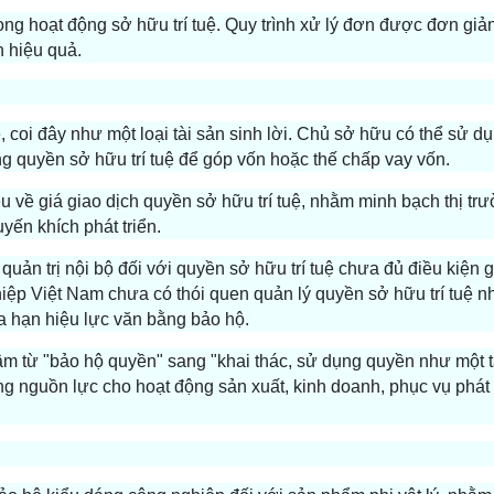
ong hoạt động sở hữu trí tuệ. Quy trình xử lý đơn được đơn giả
 hiệu quả.
, coi đây như một loại tài sản sinh lời. Chủ sở hữu có thể sử 
ng quyền sở hữu trí tuệ để góp vốn hoặc thế chấp vay vốn.
ệu về giá giao dịch quyền sở hữu trí tuệ, nhằm minh bạch thị tr
yến khích phát triển.
uản trị nội bộ đối với quyền sở hữu trí tuệ chưa đủ điều kiện 
ghiệp Việt Nam chưa có thói quen quản lý quyền sở hữu trí tuệ n
ia hạn hiệu lực văn bằng bảo hộ.
âm từ "bảo hộ quyền" sang "khai thác, sử dụng quyền như một t
ộng nguồn lực cho hoạt động sản xuất, kinh doanh, phục vụ phát 