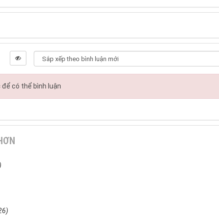
c
để có thể bình luận
 HƠN
)
26)