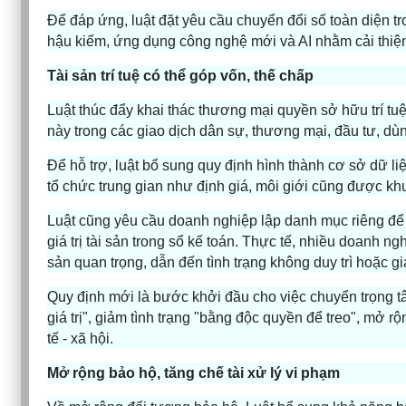
Để đáp ứng, luật đặt yêu cầu chuyển đổi số toàn diện tr
hậu kiểm, ứng dụng công nghệ mới và AI nhằm cải thiện
Tài sản trí tuệ có thể góp vốn, thế chấp
Luật thúc đẩy khai thác thương mại quyền sở hữu trí tuệ
này trong các giao dịch dân sự, thương mại, đầu tư, dù
Để hỗ trợ, luật bổ sung quy định hình thành cơ sở dữ li
tổ chức trung gian như định giá, môi giới cũng được khu
Luật cũng yêu cầu doanh nghiệp lập danh mục riêng để q
giá trị tài sản trong sổ kế toán. Thực tế, nhiều doanh n
sản quan trọng, dẫn đến tình trạng không duy trì hoặc g
Quy định mới là bước khởi đầu cho việc chuyển trọng t
giá trị", giảm tình trạng "bằng độc quyền để treo", mở r
tế - xã hội.
Mở rộng bảo hộ, tăng chế tài xử lý vi phạm