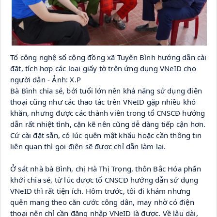
Tổ công nghệ số cộng đồng xã Tuyên Bình hướng dẫn cài 
đặt, tích hợp các loại giấy tờ trên ứng dụng VNeID cho 
người dân - Ảnh: X.P
Bà Bình chia sẻ, bởi tuổi lớn nên khả năng sử dụng điện 
thoại cũng như các thao tác trên VNeID gặp nhiều khó 
khăn, nhưng được các thành viên trong tổ CNSCĐ hướng 
dẫn rất nhiệt tình, cặn kẽ nên cũng dễ dàng tiếp cận hơn. 
Cứ cài đặt sẵn, có lúc quên mật khẩu hoặc cần thông tin 
liên quan thì gọi điện sẽ được chỉ dẫn làm lại.
Ở sát nhà bà Bình, chị Hà Thị Trọng, thôn Bắc Hóa phấn 
khởi chia sẻ, từ lúc được tổ CNSCĐ hướng dẫn sử dụng 
VNeID thì rất tiện ích. Hôm trước, tôi đi khám nhưng 
quên mang theo căn cước công dân, may nhờ có điện 
thoại nên chỉ cần đăng nhập VNeID là được. Về lâu dài, 