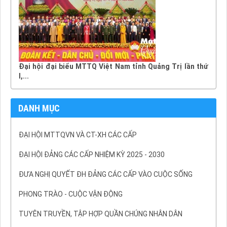
Đại hội đại biểu MTTQ Việt Nam tỉnh Quảng Trị lần thứ
I,...
DANH MỤC
ĐẠI HỘI MTTQVN VÀ CT-XH CÁC CẤP
ĐẠI HỘI ĐẢNG CÁC CẤP NHIỆM KỲ 2025 - 2030
ĐƯA NGHỊ QUYẾT ĐH ĐẢNG CÁC CẤP VÀO CUỘC SỐNG
PHONG TRÀO - CUỘC VẬN ĐỘNG
TUYÊN TRUYỀN, TẬP HỢP QUẦN CHÚNG NHÂN DÂN