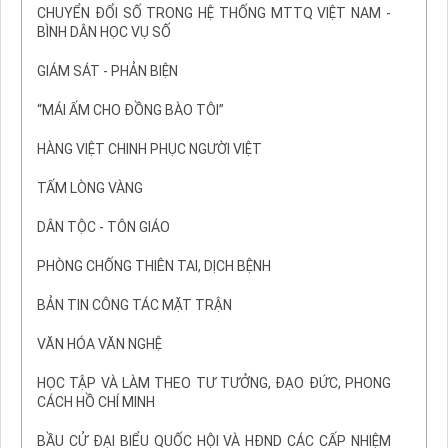
CHUYỂN ĐỔI SỐ TRONG HỆ THỐNG MTTQ VIỆT NAM -
BÌNH DÂN HỌC VỤ SỐ
GIÁM SÁT - PHẢN BIỆN
“MÁI ẤM CHO ĐỒNG BÀO TÔI”
HÀNG VIỆT CHINH PHỤC NGƯỜI VIỆT
TẤM LÒNG VÀNG
DÂN TỘC - TÔN GIÁO
PHÒNG CHỐNG THIÊN TAI, DỊCH BỆNH
BẢN TIN CÔNG TÁC MẶT TRẬN
VĂN HÓA VĂN NGHỆ
HỌC TẬP VÀ LÀM THEO TƯ TƯỞNG, ĐẠO ĐỨC, PHONG
CÁCH HỒ CHÍ MINH
BẦU CỬ ĐẠI BIỂU QUỐC HỘI VÀ HĐND CÁC CẤP NHIỆM