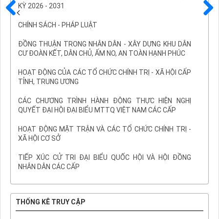
KỲ 2026 - 2031
Trước
Sau
CHÍNH SÁCH - PHÁP LUẬT
ĐỒNG THUẬN TRONG NHÂN DÂN - XÂY DỰNG KHU DÂN
CƯ ĐOÀN KẾT, DÂN CHỦ, ẤM NO, AN TOÀN HẠNH PHÚC
HOẠT ĐỘNG CỦA CÁC TỔ CHỨC CHÍNH TRỊ - XÃ HỘI CẤP
TỈNH, TRUNG ƯƠNG
CÁC CHƯƠNG TRÌNH HÀNH ĐỘNG THỰC HIỆN NGHỊ
QUYẾT ĐẠI HỘI ĐẠI BIỂU MTTQ VIỆT NAM CÁC CẤP
HOẠT ĐỘNG MẶT TRẬN VÀ CÁC TỔ CHỨC CHÍNH TRỊ -
XÃ HỘI CƠ SỞ
TIẾP XÚC CỬ TRI ĐẠI BIỂU QUỐC HỘI VÀ HỘI ĐỒNG
NHÂN DÂN CÁC CẤP
THỐNG KÊ TRUY CẬP