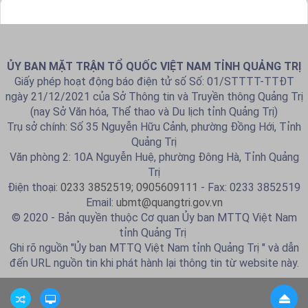
ỦY BAN MẶT TRẬN TỔ QUỐC VIỆT NAM TỈNH QUẢNG TRỊ
Giấy phép hoạt động báo điện tử số Số: 01/STTTT-TTĐT
ngày 21/12/2021 của Sở Thông tin và Truyền thông Quảng Trị
(nay Sở Văn hóa, Thể thao và Du lịch tỉnh Quảng Trị)
Trụ sở chính: Số 35 Nguyễn Hữu Cảnh, phường Đồng Hới, Tỉnh
Quảng Trị
Văn phòng 2: 10A Nguyễn Huệ, phường Đông Hà, Tỉnh Quảng
Trị
Điện thoại:
0233 3852519; 0905609111
- Fax: 0233 3852519
Email:
ubmt@quangtri.gov.vn
© 2020 - Bản quyền thuộc Cơ quan Ủy ban MTTQ Việt Nam
tỉnh Quảng Trị
Ghi rõ nguồn "Ủy ban MTTQ Việt Nam tỉnh Quảng Trị " và dẫn
đến URL nguồn tin khi phát hành lại thông tin từ website này.