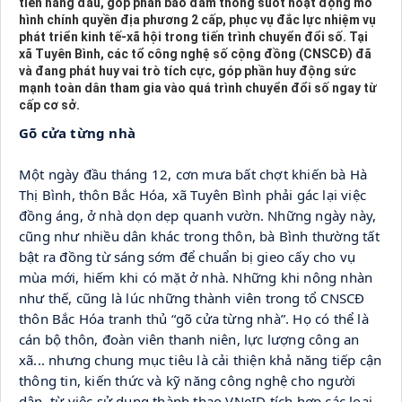
tiên hàng đầu, góp phần bảo đảm thông suốt hoạt động mô
hình chính quyền địa phương 2 cấp, phục vụ đắc lực nhiệm vụ
phát triển kinh tế-xã hội trong tiến trình chuyển đổi số. Tại
xã Tuyên Bình, các tổ công nghệ số cộng đồng (CNSCĐ) đã
và đang phát huy vai trò tích cực, góp phần huy động sức
mạnh toàn dân tham gia vào quá trình chuyển đổi số ngay từ
cấp cơ sở.
Gõ cửa từng nhà
Một ngày đầu tháng 12, cơn mưa bất chợt khiến bà Hà 
Thị Bình, thôn Bắc Hóa, xã Tuyên Bình phải gác lại việc 
đồng áng, ở nhà dọn dẹp quanh vườn. Những ngày này, 
cũng như nhiều dân khác trong thôn, bà Bình thường tất 
bật ra đồng từ sáng sớm để chuẩn bị gieo cấy cho vụ 
mùa mới, hiếm khi có mặt ở nhà. Những khi nông nhàn 
như thế, cũng là lúc những thành viên trong tổ CNSCĐ 
thôn Bắc Hóa tranh thủ “gõ cửa từng nhà”. Họ có thể là 
cán bộ thôn, đoàn viên thanh niên, lực lượng công an 
xã... nhưng chung mục tiêu là cải thiện khả năng tiếp cận 
thông tin, kiến thức và kỹ năng công nghệ cho người 
dân, từ việc sử dụng thành thạo VNeID tích hợp các loại 