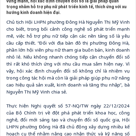
vững mạnh, hội xác định chuyển đổi số là giải pháp quan
trọng nhằm hỗ trợ phụ nữ phát triển kinh tế, thích ứng với xu
hướng kinh doanh hiện đại.
Chủ tịch Hội LHPN phường Đông Hà Nguyễn Thị Mỹ Vinh 
cho biết, trong bối cảnh công nghệ số phát triển mạnh 
mẽ, việc hỗ trợ phụ nữ tiếp cận các nền tảng số là yêu 
cầu cấp thiết. “Đối với địa bàn đô thị phường Đông Hà, 
phần lớn hội viên phụ nữ tham gia buôn bán, kinh doanh 
nhỏ lẻ. Nếu không nhanh chóng tiếp cận chuyển đổi số 
thì rất khó thích ứng với nhu cầu mua sắm hiện nay. Vì 
vậy, hội xác định chuyển đổi số không chỉ là nhiệm vụ 
trong công tác hội mà còn là giải pháp giúp phụ nữ nâng 
cao hiệu quả sản xuất, kinh doanh và tăng thu nhập”, bà 
Nguyễn Thị Mỹ Vinh chia sẻ.
Thực hiện Nghị quyết số 57-NQ/TW ngày 22/12/2024 
của Bộ Chính trị về đột phá phát triển khoa học, công 
nghệ, đổi mới sáng tạo và chuyển đổi số quốc gia, Hội 
LHPN phường Đông Hà đã chủ động xây dựng nhiều kế 
hoạch cụ thể nhằm nâng cao nhận thức và kỹ năng số 