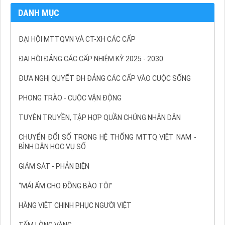
DANH MỤC
ĐẠI HỘI MTTQVN VÀ CT-XH CÁC CẤP
ĐẠI HỘI ĐẢNG CÁC CẤP NHIỆM KỲ 2025 - 2030
ĐƯA NGHỊ QUYẾT ĐH ĐẢNG CÁC CẤP VÀO CUỘC SỐNG
PHONG TRÀO - CUỘC VẬN ĐỘNG
TUYÊN TRUYỀN, TẬP HỢP QUẦN CHÚNG NHÂN DÂN
CHUYỂN ĐỔI SỐ TRONG HỆ THỐNG MTTQ VIỆT NAM -
BÌNH DÂN HỌC VỤ SỐ
GIÁM SÁT - PHẢN BIỆN
“MÁI ẤM CHO ĐỒNG BÀO TÔI”
HÀNG VIỆT CHINH PHỤC NGƯỜI VIỆT