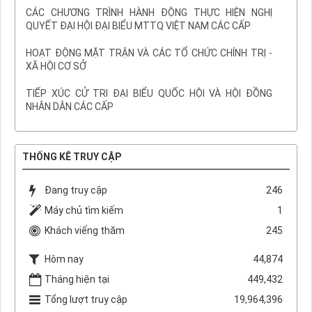
CÁC CHƯƠNG TRÌNH HÀNH ĐỘNG THỰC HIỆN NGHỊ
QUYẾT ĐẠI HỘI ĐẠI BIỂU MTTQ VIỆT NAM CÁC CẤP
HOẠT ĐỘNG MẶT TRẬN VÀ CÁC TỔ CHỨC CHÍNH TRỊ -
XÃ HỘI CƠ SỞ
TIẾP XÚC CỬ TRI ĐẠI BIỂU QUỐC HỘI VÀ HỘI ĐỒNG
NHÂN DÂN CÁC CẤP
THỐNG KÊ TRUY CẬP
Đang truy cập
246
Máy chủ tìm kiếm
1
Khách viếng thăm
245
Hôm nay
44,874
Tháng hiện tại
449,432
Tổng lượt truy cập
19,964,396