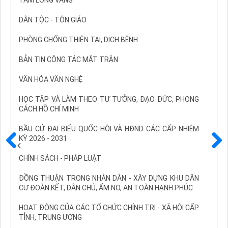
TẤM LÒNG VÀNG
DÂN TỘC - TÔN GIÁO
PHÒNG CHỐNG THIÊN TAI, DỊCH BỆNH
BẢN TIN CÔNG TÁC MẶT TRẬN
VĂN HÓA VĂN NGHỆ
HỌC TẬP VÀ LÀM THEO TƯ TƯỞNG, ĐẠO ĐỨC, PHONG
CÁCH HỒ CHÍ MINH
BẦU CỬ ĐẠI BIỂU QUỐC HỘI VÀ HĐND CÁC CẤP NHIỆM
KỲ 2026 - 2031
Trước
Sau
CHÍNH SÁCH - PHÁP LUẬT
ĐỒNG THUẬN TRONG NHÂN DÂN - XÂY DỰNG KHU DÂN
CƯ ĐOÀN KẾT, DÂN CHỦ, ẤM NO, AN TOÀN HẠNH PHÚC
HOẠT ĐỘNG CỦA CÁC TỔ CHỨC CHÍNH TRỊ - XÃ HỘI CẤP
TỈNH, TRUNG ƯƠNG