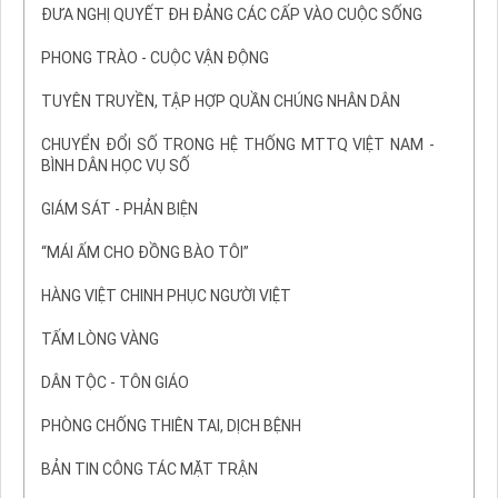
ĐƯA NGHỊ QUYẾT ĐH ĐẢNG CÁC CẤP VÀO CUỘC SỐNG
PHONG TRÀO - CUỘC VẬN ĐỘNG
TUYÊN TRUYỀN, TẬP HỢP QUẦN CHÚNG NHÂN DÂN
CHUYỂN ĐỔI SỐ TRONG HỆ THỐNG MTTQ VIỆT NAM -
BÌNH DÂN HỌC VỤ SỐ
GIÁM SÁT - PHẢN BIỆN
“MÁI ẤM CHO ĐỒNG BÀO TÔI”
HÀNG VIỆT CHINH PHỤC NGƯỜI VIỆT
TẤM LÒNG VÀNG
DÂN TỘC - TÔN GIÁO
PHÒNG CHỐNG THIÊN TAI, DỊCH BỆNH
BẢN TIN CÔNG TÁC MẶT TRẬN