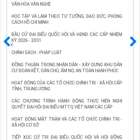
VĂN HÓA VĂN NGHỆ
HỌC TẬP VÀ LÀM THEO TƯ TƯỞNG, ĐẠO ĐỨC, PHONG
CÁCH HỒ CHÍ MINH
BẦU CỬ ĐẠI BIỂU QUỐC HỘI VÀ HĐND CÁC CẤP NHIỆM
KỲ 2026 - 2031
Trước
Sau
CHÍNH SÁCH - PHÁP LUẬT
ĐỒNG THUẬN TRONG NHÂN DÂN - XÂY DỰNG KHU DÂN
CƯ ĐOÀN KẾT, DÂN CHỦ, ẤM NO, AN TOÀN HẠNH PHÚC
HOẠT ĐỘNG CỦA CÁC TỔ CHỨC CHÍNH TRỊ - XÃ HỘI CẤP
TỈNH, TRUNG ƯƠNG
CÁC CHƯƠNG TRÌNH HÀNH ĐỘNG THỰC HIỆN NGHỊ
QUYẾT ĐẠI HỘI ĐẠI BIỂU MTTQ VIỆT NAM CÁC CẤP
HOẠT ĐỘNG MẶT TRẬN VÀ CÁC TỔ CHỨC CHÍNH TRỊ -
XÃ HỘI CƠ SỞ
TIẾP XÚC CỬ TRI ĐẠI BIỂU QUỐC HỘI VÀ HỘI ĐỒNG