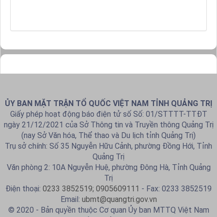
ỦY BAN MẶT TRẬN TỔ QUỐC VIỆT NAM TỈNH QUẢNG TRỊ
Giấy phép hoạt động báo điện tử số Số: 01/STTTT-TTĐT
ngày 21/12/2021 của Sở Thông tin và Truyền thông Quảng Trị
(nay Sở Văn hóa, Thể thao và Du lịch tỉnh Quảng Trị)
Trụ sở chính: Số 35 Nguyễn Hữu Cảnh, phường Đồng Hới, Tỉnh
Quảng Trị
Văn phòng 2: 10A Nguyễn Huệ, phường Đông Hà, Tỉnh Quảng
Trị
Điện thoại:
0233 3852519; 0905609111
- Fax: 0233 3852519
Email:
ubmt@quangtri.gov.vn
© 2020 - Bản quyền thuộc Cơ quan Ủy ban MTTQ Việt Nam