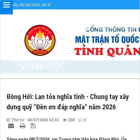
Thứ bảy, 08/08/2026, 08:41
Chào mừng bạn đến với Cổng thông tin điện tử UBMTT
Sơ đồ cổng
Liên kết
Đồng Hới: Lan tỏa nghĩa tình - Chung tay xây
dựng quỹ "Đền ơn đáp nghĩa" năm 2026
Thứ tư - 08/07/2026 02:33
258
0
Sáng ngày 08/7/2026, tại Trung tâm Văn hóa Đồng Phú, Ủy