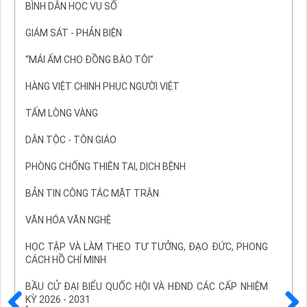
BÌNH DÂN HỌC VỤ SỐ
GIÁM SÁT - PHẢN BIỆN
“MÁI ẤM CHO ĐỒNG BÀO TÔI”
HÀNG VIỆT CHINH PHỤC NGƯỜI VIỆT
TẤM LÒNG VÀNG
DÂN TỘC - TÔN GIÁO
PHÒNG CHỐNG THIÊN TAI, DỊCH BỆNH
BẢN TIN CÔNG TÁC MẶT TRẬN
VĂN HÓA VĂN NGHỆ
HỌC TẬP VÀ LÀM THEO TƯ TƯỞNG, ĐẠO ĐỨC, PHONG
CÁCH HỒ CHÍ MINH
BẦU CỬ ĐẠI BIỂU QUỐC HỘI VÀ HĐND CÁC CẤP NHIỆM
KỲ 2026 - 2031