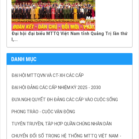
Đại hội đại biểu MTTQ Việt Nam tỉnh Quảng Trị lần thứ
I,...
DANH MỤC
ĐẠI HỘI MTTQVN VÀ CT-XH CÁC CẤP
ĐẠI HỘI ĐẢNG CÁC CẤP NHIỆM KỲ 2025 - 2030
ĐƯA NGHỊ QUYẾT ĐH ĐẢNG CÁC CẤP VÀO CUỘC SỐNG
PHONG TRÀO - CUỘC VẬN ĐỘNG
TUYÊN TRUYỀN, TẬP HỢP QUẦN CHÚNG NHÂN DÂN
CHUYỂN ĐỔI SỐ TRONG HỆ THỐNG MTTQ VIỆT NAM -