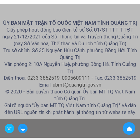
ỦY BAN MẶT TRẬN TỔ QUỐC VIỆT NAM TỈNH QUẢNG TRỊ
Giấy phép hoạt động báo điện tử số Số: 01/STTTT-TTĐT
ngày 21/12/2021 của Sở Thông tin và Truyền thông Quảng Trị
(nay Sở Văn hóa, Thể thao và Du lịch tỉnh Quảng Trị)
Trụ sở chính: Số 35 Nguyễn Hữu Cảnh, phường Đồng Hới, Tỉnh
Quảng Trị
Văn phòng 2: 10A Nguyễn Huệ, phường Đông Hà, Tỉnh Quảng
Trị
Điện thoại:
0233 3852519; 0905609111
- Fax: 0233 3852519
Email:
ubmt@quangtri.gov.vn
© 2020 - Bản quyền thuộc Cơ quan Ủy ban MTTQ Việt Nam
tỉnh Quảng Trị
Ghi rõ nguồn "Ủy ban MTTQ Việt Nam tỉnh Quảng Trị " và dẫn
đến URL nguồn tin khi phát hành lại thông tin từ website này.