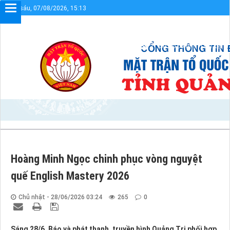
Thứ sáu, 07/08/2026, 15:13
n điện tử UBMTTQVN tỉnh Quảng Trị
Sơ đồ cổng
Liên kết
Hoàng Minh Ngọc chinh phục vòng nguyệt
quế English Mastery 2026
Chủ nhật - 28/06/2026 03:24
265
0
Sáng 28/6, Báo và phát thanh, truyền hình Quảng Trị phối hợp