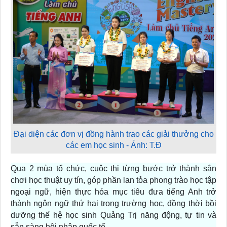
Đại diện các đơn vị đồng hành trao các giải thưởng cho
các em học sinh - Ảnh: T.Đ
Qua 2 mùa tổ chức, cuộc thi từng bước trở thành sân
chơi học thuật uy tín, góp phần lan tỏa phong trào học tập
ngoại ngữ, hiện thực hóa mục tiêu đưa tiếng Anh trở
thành ngôn ngữ thứ hai trong trường học, đồng thời bồi
dưỡng thế hệ học sinh Quảng Trị năng động, tự tin và
sẵn sàng hội nhập quốc tế.