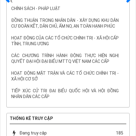
Trước
Sau
CHÍNH SÁCH - PHÁP LUẬT
ĐỒNG THUẬN TRONG NHÂN DÂN - XÂY DỰNG KHU DÂN
CƯ ĐOÀN KẾT, DÂN CHỦ, ẤM NO, AN TOÀN HẠNH PHÚC
HOẠT ĐỘNG CỦA CÁC TỔ CHỨC CHÍNH TRỊ - XÃ HỘI CẤP
TỈNH, TRUNG ƯƠNG
CÁC CHƯƠNG TRÌNH HÀNH ĐỘNG THỰC HIỆN NGHỊ
QUYẾT ĐẠI HỘI ĐẠI BIỂU MTTQ VIỆT NAM CÁC CẤP
HOẠT ĐỘNG MẶT TRẬN VÀ CÁC TỔ CHỨC CHÍNH TRỊ -
XÃ HỘI CƠ SỞ
TIẾP XÚC CỬ TRI ĐẠI BIỂU QUỐC HỘI VÀ HỘI ĐỒNG
NHÂN DÂN CÁC CẤP
THỐNG KÊ TRUY CẬP
Đang truy cập
185