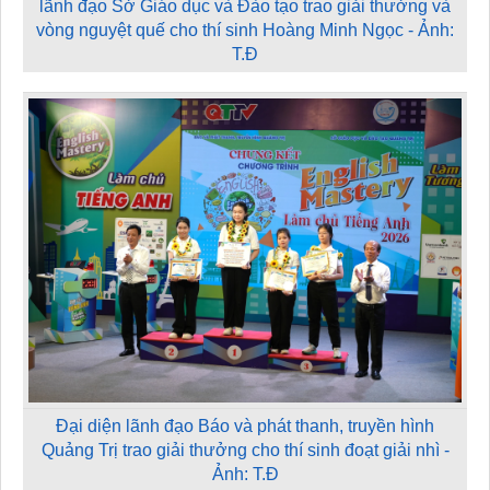
lãnh đạo Sở Giáo dục và Đào tạo trao giải thưởng và
vòng nguyệt quế cho thí sinh Hoàng Minh Ngọc - Ảnh:
T.Đ
Đại diện lãnh đạo Báo và phát thanh, truyền hình
Quảng Trị trao giải thưởng cho thí sinh đoạt giải nhì -
Ảnh: T.Đ