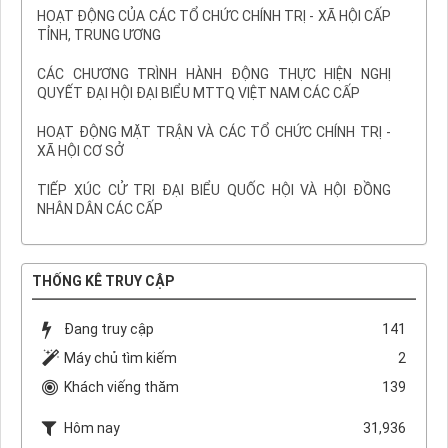
HOẠT ĐỘNG CỦA CÁC TỔ CHỨC CHÍNH TRỊ - XÃ HỘI CẤP
TỈNH, TRUNG ƯƠNG
CÁC CHƯƠNG TRÌNH HÀNH ĐỘNG THỰC HIỆN NGHỊ
QUYẾT ĐẠI HỘI ĐẠI BIỂU MTTQ VIỆT NAM CÁC CẤP
HOẠT ĐỘNG MẶT TRẬN VÀ CÁC TỔ CHỨC CHÍNH TRỊ -
XÃ HỘI CƠ SỞ
TIẾP XÚC CỬ TRI ĐẠI BIỂU QUỐC HỘI VÀ HỘI ĐỒNG
NHÂN DÂN CÁC CẤP
THỐNG KÊ TRUY CẬP
Đang truy cập
141
Máy chủ tìm kiếm
2
Khách viếng thăm
139
Hôm nay
31,936