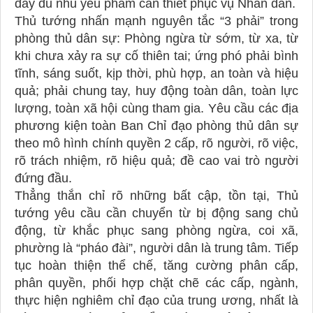
đầy đủ nhu yếu phẩm cần thiết phục vụ Nhân dân.
Thủ tướng nhấn mạnh nguyên tắc “3 phải” trong
phòng thủ dân sự: Phòng ngừa từ sớm, từ xa, từ
khi chưa xảy ra sự cố thiên tai; ứng phó phải bình
tĩnh, sáng suốt, kịp thời, phù hợp, an toàn và hiệu
quả; phải chung tay, huy động toàn dân, toàn lực
lượng, toàn xã hội cùng tham gia. Yêu cầu các địa
phương kiện toàn Ban Chỉ đạo phòng thủ dân sự
theo mô hình chính quyền 2 cấp, rõ người, rõ việc,
rõ trách nhiệm, rõ hiệu quả; đề cao vai trò người
đứng đầu.
Thẳng thắn chỉ rõ những bất cập, tồn tại, Thủ
tướng yêu cầu cần chuyển từ bị động sang chủ
động, từ khắc phục sang phòng ngừa, coi xã,
phường là “pháo đài”, người dân là trung tâm. Tiếp
tục hoàn thiện thể chế, tăng cường phân cấp,
phân quyền, phối hợp chặt chẽ các cấp, ngành,
thực hiện nghiêm chỉ đạo của trung ương, nhất là