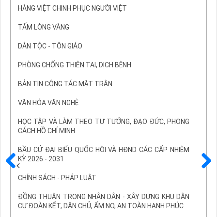
HÀNG VIỆT CHINH PHỤC NGƯỜI VIỆT
TẤM LÒNG VÀNG
DÂN TỘC - TÔN GIÁO
PHÒNG CHỐNG THIÊN TAI, DỊCH BỆNH
BẢN TIN CÔNG TÁC MẶT TRẬN
VĂN HÓA VĂN NGHỆ
HỌC TẬP VÀ LÀM THEO TƯ TƯỞNG, ĐẠO ĐỨC, PHONG
CÁCH HỒ CHÍ MINH
BẦU CỬ ĐẠI BIỂU QUỐC HỘI VÀ HĐND CÁC CẤP NHIỆM
KỲ 2026 - 2031
Trước
Sau
CHÍNH SÁCH - PHÁP LUẬT
ĐỒNG THUẬN TRONG NHÂN DÂN - XÂY DỰNG KHU DÂN
CƯ ĐOÀN KẾT, DÂN CHỦ, ẤM NO, AN TOÀN HẠNH PHÚC