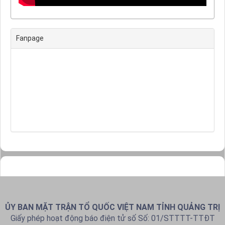
Fanpage
ỦY BAN MẶT TRẬN TỔ QUỐC VIỆT NAM TỈNH QUẢNG TRỊ
Giấy phép hoạt động báo điện tử số Số: 01/STTTT-TTĐT