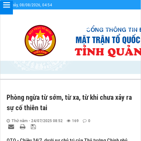
Thứ bảy, 08/08/2026, 04:54
Chào mừng bạn đến với Cổng thông tin điện tử UBMTTQVN tỉnh 
Sơ đồ cổng
Liên kết
Phòng ngừa từ sớm, từ xa, từ khi chưa xảy ra
sự cố thiên tai
Thứ năm - 24/07/2025 08:52
169
0
QTO - Chiều 24/7, dưới sự chủ trì của Thủ tướng Chính phủ