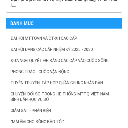
I,...
DANH MỤC
ĐẠI HỘI MTTQVN VÀ CT-XH CÁC CẤP
ĐẠI HỘI ĐẢNG CÁC CẤP NHIỆM KỲ 2025 - 2030
ĐƯA NGHỊ QUYẾT ĐH ĐẢNG CÁC CẤP VÀO CUỘC SỐNG
PHONG TRÀO - CUỘC VẬN ĐỘNG
TUYÊN TRUYỀN, TẬP HỢP QUẦN CHÚNG NHÂN DÂN
CHUYỂN ĐỔI SỐ TRONG HỆ THỐNG MTTQ VIỆT NAM -
BÌNH DÂN HỌC VỤ SỐ
GIÁM SÁT - PHẢN BIỆN
“MÁI ẤM CHO ĐỒNG BÀO TÔI”