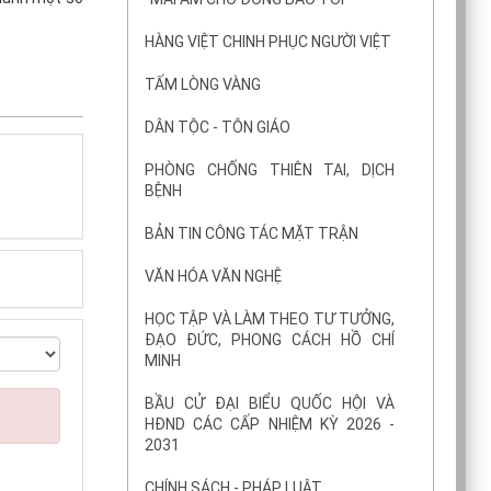
HÀNG VIỆT CHINH PHỤC NGƯỜI VIỆT
TẤM LÒNG VÀNG
DÂN TỘC - TÔN GIÁO
PHÒNG CHỐNG THIÊN TAI, DỊCH
BỆNH
BẢN TIN CÔNG TÁC MẶT TRẬN
VĂN HÓA VĂN NGHỆ
HỌC TẬP VÀ LÀM THEO TƯ TƯỞNG,
ĐẠO ĐỨC, PHONG CÁCH HỒ CHÍ
MINH
BẦU CỬ ĐẠI BIỂU QUỐC HỘI VÀ
HĐND CÁC CẤP NHIỆM KỲ 2026 -
2031
CHÍNH SÁCH - PHÁP LUẬT