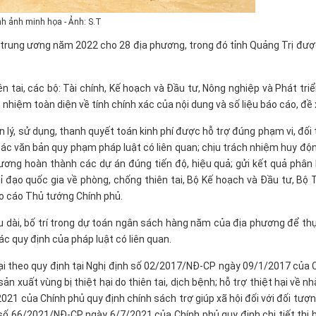
nh ảnh minh họa - Ảnh: S.T
 trung ương năm 2022 cho 28 địa phương, trong đó tỉnh Quảng Trị đượ
 tai, các bộ: Tài chính, Kế hoạch và Đầu tư, Nông nghiệp và Phát tri
nhiệm toàn diện về tính chính xác của nội dung và số liệu báo cáo, đề 
n lý, sử dụng, thanh quyết toán kinh phí được hỗ trợ đúng phạm vi, đối
ác văn bản quy phạm pháp luật có liên quan; chịu trách nhiệm huy độ
 ương hoàn thành các dự án đúng tiến độ, hiệu quả; gửi kết quả phâ
 đạo quốc gia về phòng, chống thiên tai, Bộ Kế hoạch và Đầu tư, Bộ T
áo cáo Thủ tướng Chính phủ.
âu dài, bố trí trong dự toán ngân sách hàng năm của địa phương để th
c quy định của pháp luật có liên quan.
 hại theo quy định tại Nghị định số 02/2017/NĐ-CP ngày 09/1/2017 của 
n xuất vùng bị thiệt hại do thiên tai, dịch bệnh; hỗ trợ thiệt hại về n
21 của Chính phủ quy định chính sách trợ giúp xã hội đối với đối tượn
nh số 66/2021/NĐ-CP ngày 6/7/2021 của Chính phủ quy định chi tiết thi