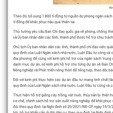
Hì
Theo đó, bổ sung 1.800 tỉ đồng từ nguồn dự phòng ngân sách
tỉ đồng để khắc phục hậu quả thiên tai.
Thủ tướng yêu cầu Ban Chỉ đạo quốc gia về phòng, chống thiên
và Ủy ban nhân dân các tỉnh, thành phố được hỗ trợ chịu trách 
Chủ tịch Ủy ban nhân dân các tỉnh, thành phố chỉ đạo việc quả
quy định của Luật Ngân sách nhà nước, Luật Đầu tư công và c
địa phương để cùng với kinh phí hỗ trợ của ngân sách trung
danh mục dự án, số kinh phí hỗ trợ cho từng dự án về Ban Chỉ
Nông nghiệp và Phát triển nông thôn để tổng hợp, theo dõi, b
Đối với kinh phí thực hiện các dự án đầu tư mang tính chất l
quy định của Luật Ngân sách nhà nước, Luật Đầu tư công và cá
Thực hiện hỗ trợ giống cây trồng, vật nuôi, thủy sản bị thiệt
cơ chế, chính sách hỗ trợ sản xuất nông nghiệp để khôi phục sả
đói theo quy định tại Nghị định số 20/2021/NĐ-CP ngày 15/3/20
hội; hỗ trợ khẩn cấp di dời dân cư theo quy định tại Nghị đị