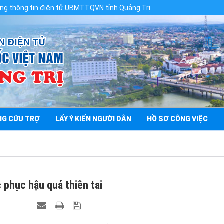
in điện tử UBMTTQVN tỉnh Quảng Trị
NG CỨU TRỢ
LẤY Ý KIẾN NGƯỜI DÂN
HỒ SƠ CÔNG VIỆC
 phục hậu quả thiên tai