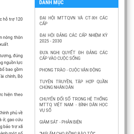
DANH MỤC
ĐẠI HỘI MTTQVN VÀ CT-XH CÁC
c hỗ trợ 120
CẤP
ĐẠI HỘI ĐẢNG CÁC CẤP NHIỆM KỲ
ển nông thôn
2025 - 2030
xuất.
ĐƯA NGHỊ QUYẾT ĐH ĐẢNG CÁC
 tượng, đúng
CẤP VÀO CUỘC SỐNG
ng nguồn lực
n bổ bao gồm
PHONG TRÀO - CUỘC VẬN ĐỘNG
ài chính, Bộ
TUYÊN TRUYỀN, TẬP HỢP QUẦN
CHÚNG NHÂN DÂN
ực hiện theo
CHUYỂN ĐỔI SỐ TRONG HỆ THỐNG
MTTQ VIỆT NAM - BÌNH DÂN HỌC
VỤ SỐ
Chính phủ về
hà ở, gạo cứu
GIÁM SÁT - PHẢN BIỆN
g bảo trợ xã
 hành một số
“MÁI ẤM CHO ĐỒNG BÀO TÔI”