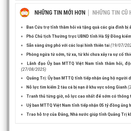
NHỮNG TIN MỚI HƠN
NHỮNG TIN CŨ
Ban Cứu trợ tỉnh thăm hỏi và tặng quà các gia đình bị 
Phó Chủ tịch Thường trực UBND tỉnh Hà Sỹ Đồng kiểm t
Sẵn sàng ứng phó với các loại hình thiên tai
(19/07/20
Phòng ngừa từ sớm, từ xa, từ khi chưa xảy ra sự cố thi
Lãnh đạo Ủy ban MTTQ Việt Nam tỉnh thăm hỏi, động
(27/08/2025)
Quảng Trị: Ủy ban MTTQ tỉnh tiếp nhận ủng hộ người dâ
Nỗ lực tìm kiếm 2 tàu cá bị nạn ở khu vực sông Gianh
(
Tranh thủ từng giờ, nỗ lực cao nhất để sớm có thông t
Uỷ ban MTTQ Việt Nam tỉnh tiếp nhận 05 tỷ đồng ủng 
Trao hỗ trợ của Đảng, Nhà nước giúp tỉnh Quảng Trị k