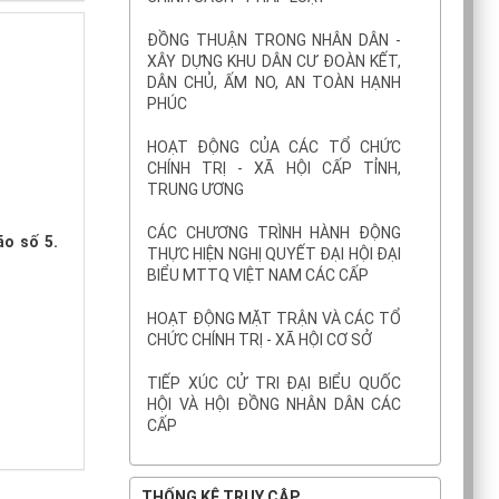
ĐỒNG THUẬN TRONG NHÂN DÂN -
XÂY DỰNG KHU DÂN CƯ ĐOÀN KẾT,
DÂN CHỦ, ẤM NO, AN TOÀN HẠNH
PHÚC
HOẠT ĐỘNG CỦA CÁC TỔ CHỨC
CHÍNH TRỊ - XÃ HỘI CẤP TỈNH,
TRUNG ƯƠNG
CÁC CHƯƠNG TRÌNH HÀNH ĐỘNG
ão số 5.
THỰC HIỆN NGHỊ QUYẾT ĐẠI HỘI ĐẠI
BIỂU MTTQ VIỆT NAM CÁC CẤP
HOẠT ĐỘNG MẶT TRẬN VÀ CÁC TỔ
CHỨC CHÍNH TRỊ - XÃ HỘI CƠ SỞ
TIẾP XÚC CỬ TRI ĐẠI BIỂU QUỐC
HỘI VÀ HỘI ĐỒNG NHÂN DÂN CÁC
CẤP
THỐNG KÊ TRUY CẬP