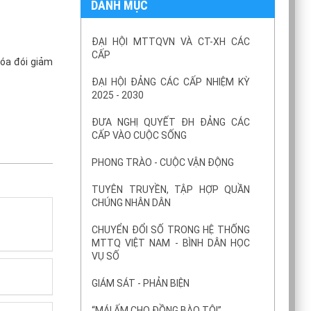
DANH MỤC
ĐẠI HỘI MTTQVN VÀ CT-XH CÁC
CẤP
xóa đói giảm
ĐẠI HỘI ĐẢNG CÁC CẤP NHIỆM KỲ
2025 - 2030
ĐƯA NGHỊ QUYẾT ĐH ĐẢNG CÁC
CẤP VÀO CUỘC SỐNG
PHONG TRÀO - CUỘC VẬN ĐỘNG
TUYÊN TRUYỀN, TẬP HỢP QUẦN
CHÚNG NHÂN DÂN
CHUYỂN ĐỔI SỐ TRONG HỆ THỐNG
MTTQ VIỆT NAM - BÌNH DÂN HỌC
VỤ SỐ
GIÁM SÁT - PHẢN BIỆN
“MÁI ẤM CHO ĐỒNG BÀO TÔI”