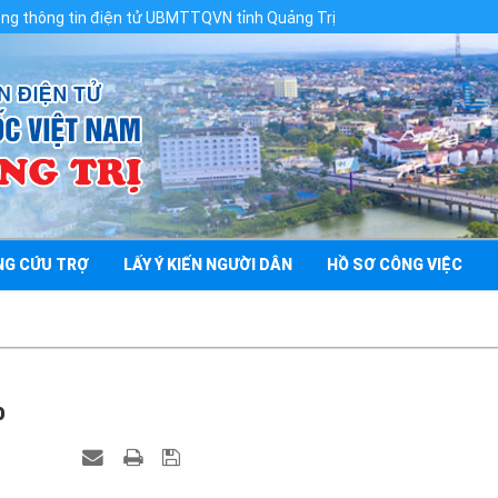
in điện tử UBMTTQVN tỉnh Quảng Trị
NG CỨU TRỢ
LẤY Ý KIẾN NGƯỜI DÂN
HỒ SƠ CÔNG VIỆC
o