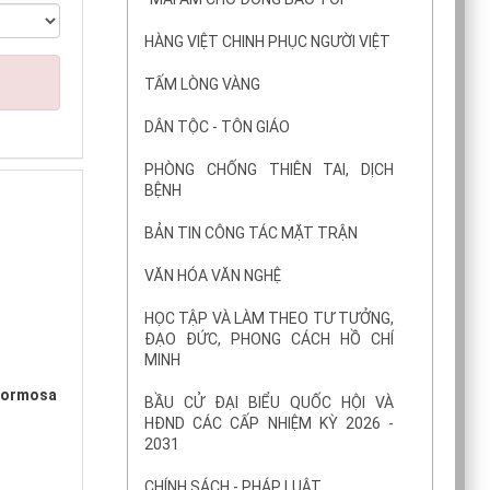
HÀNG VIỆT CHINH PHỤC NGƯỜI VIỆT
TẤM LÒNG VÀNG
DÂN TỘC - TÔN GIÁO
PHÒNG CHỐNG THIÊN TAI, DỊCH
BỆNH
BẢN TIN CÔNG TÁC MẶT TRẬN
VĂN HÓA VĂN NGHỆ
HỌC TẬP VÀ LÀM THEO TƯ TƯỞNG,
ĐẠO ĐỨC, PHONG CÁCH HỒ CHÍ
MINH
Formosa
BẦU CỬ ĐẠI BIỂU QUỐC HỘI VÀ
HĐND CÁC CẤP NHIỆM KỲ 2026 -
2031
CHÍNH SÁCH - PHÁP LUẬT