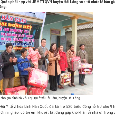
n Quốc phối hợp với UBMTTQVN huyện Hải Lăng vừa tổ chức lễ bàn gi
ăng.
 cho gia đình bà Võ Thị Hợi ở xã Hải Lâm, huyện Hải Lăng
 Y tế vì hòa bình Hàn Quốc đã tài trợ 520 triệu đồng hỗ trợ cho 9 h
 đình nghèo, có trẻ em khuyết tật đang gặp khó khăn về nhà ở. Trong 