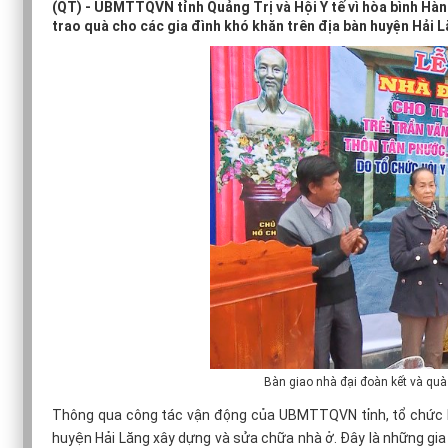
(QT) - UBMTTQVN tỉnh Quảng Trị và Hội Y tế vì hòa bình Hà
trao quà cho các gia đình khó khăn trên địa bàn huyện Hải L
Bàn giao nhà đại đoàn kết và quà
Thông qua công tác vận động của UBMTTQVN tỉnh, tổ chức Hội
huyện Hải Lăng xây dựng và sửa chữa nhà ở. Đây là những gia