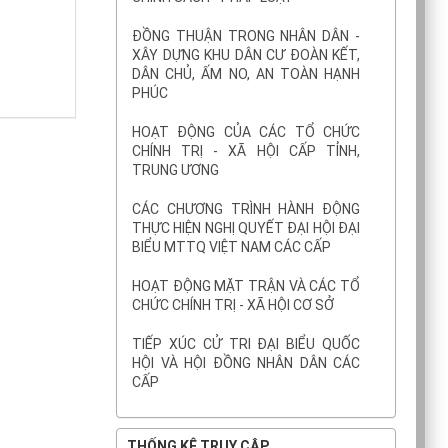
ĐỒNG THUẬN TRONG NHÂN DÂN -
XÂY DỰNG KHU DÂN CƯ ĐOÀN KẾT,
DÂN CHỦ, ẤM NO, AN TOÀN HẠNH
PHÚC
HOẠT ĐỘNG CỦA CÁC TỔ CHỨC
CHÍNH TRỊ - XÃ HỘI CẤP TỈNH,
TRUNG ƯƠNG
CÁC CHƯƠNG TRÌNH HÀNH ĐỘNG
THỰC HIỆN NGHỊ QUYẾT ĐẠI HỘI ĐẠI
BIỂU MTTQ VIỆT NAM CÁC CẤP
HOẠT ĐỘNG MẶT TRẬN VÀ CÁC TỔ
CHỨC CHÍNH TRỊ - XÃ HỘI CƠ SỞ
TIẾP XÚC CỬ TRI ĐẠI BIỂU QUỐC
HỘI VÀ HỘI ĐỒNG NHÂN DÂN CÁC
CẤP
THỐNG KÊ TRUY CẬP