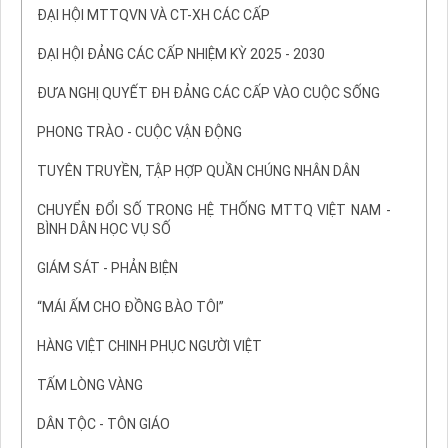
ĐẠI HỘI MTTQVN VÀ CT-XH CÁC CẤP
ĐẠI HỘI ĐẢNG CÁC CẤP NHIỆM KỲ 2025 - 2030
ĐƯA NGHỊ QUYẾT ĐH ĐẢNG CÁC CẤP VÀO CUỘC SỐNG
PHONG TRÀO - CUỘC VẬN ĐỘNG
TUYÊN TRUYỀN, TẬP HỢP QUẦN CHÚNG NHÂN DÂN
CHUYỂN ĐỔI SỐ TRONG HỆ THỐNG MTTQ VIỆT NAM -
BÌNH DÂN HỌC VỤ SỐ
GIÁM SÁT - PHẢN BIỆN
“MÁI ẤM CHO ĐỒNG BÀO TÔI”
HÀNG VIỆT CHINH PHỤC NGƯỜI VIỆT
TẤM LÒNG VÀNG
DÂN TỘC - TÔN GIÁO