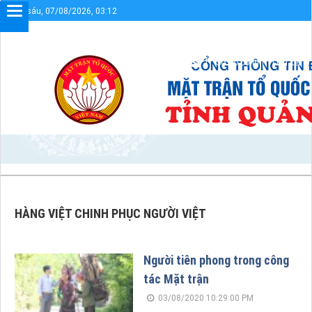
Thứ sáu, 07/08/2026, 03:12
Chào mừng bạn đến với Cổng thông tin điện tử UBMTTQVN tỉnh Q
Sơ đồ cổng
Liên kết
HÀNG VIỆT CHINH PHỤC NGƯỜI VIỆT
Người tiên phong trong công
tác Mặt trận
03/08/2020 10:29:00 PM