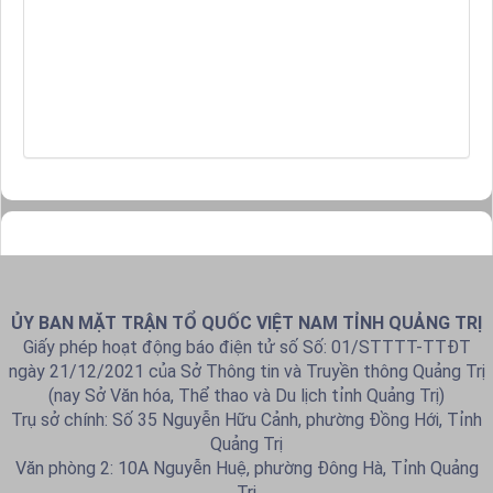
ỦY BAN MẶT TRẬN TỔ QUỐC VIỆT NAM TỈNH QUẢNG TRỊ
Giấy phép hoạt động báo điện tử số Số: 01/STTTT-TTĐT
ngày 21/12/2021 của Sở Thông tin và Truyền thông Quảng Trị
(nay Sở Văn hóa, Thể thao và Du lịch tỉnh Quảng Trị)
Trụ sở chính: Số 35 Nguyễn Hữu Cảnh, phường Đồng Hới, Tỉnh
Quảng Trị
Văn phòng 2: 10A Nguyễn Huệ, phường Đông Hà, Tỉnh Quảng
Trị