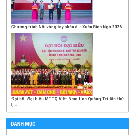
Chương trình Nối vòng tay nhân ái - Xuân Bính Ngọ 2026
Đại hội đại biểu MTTQ Việt Nam tỉnh Quảng Trị lần thứ
I,...
DANH MỤC