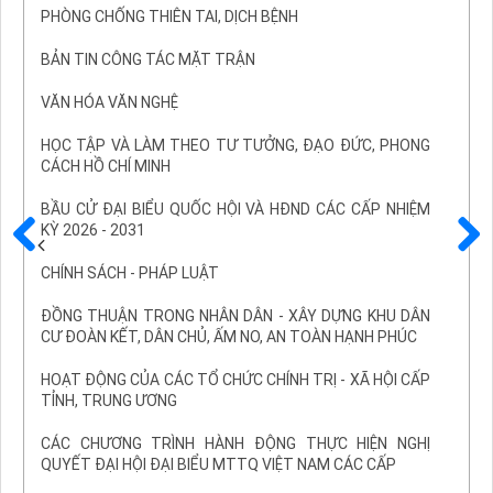
PHÒNG CHỐNG THIÊN TAI, DỊCH BỆNH
BẢN TIN CÔNG TÁC MẶT TRẬN
VĂN HÓA VĂN NGHỆ
HỌC TẬP VÀ LÀM THEO TƯ TƯỞNG, ĐẠO ĐỨC, PHONG
CÁCH HỒ CHÍ MINH
BẦU CỬ ĐẠI BIỂU QUỐC HỘI VÀ HĐND CÁC CẤP NHIỆM
KỲ 2026 - 2031
Trước
Sau
CHÍNH SÁCH - PHÁP LUẬT
ĐỒNG THUẬN TRONG NHÂN DÂN - XÂY DỰNG KHU DÂN
CƯ ĐOÀN KẾT, DÂN CHỦ, ẤM NO, AN TOÀN HẠNH PHÚC
HOẠT ĐỘNG CỦA CÁC TỔ CHỨC CHÍNH TRỊ - XÃ HỘI CẤP
TỈNH, TRUNG ƯƠNG
CÁC CHƯƠNG TRÌNH HÀNH ĐỘNG THỰC HIỆN NGHỊ
QUYẾT ĐẠI HỘI ĐẠI BIỂU MTTQ VIỆT NAM CÁC CẤP