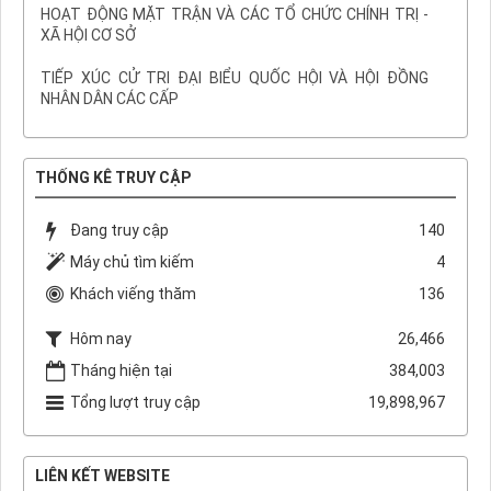
HOẠT ĐỘNG MẶT TRẬN VÀ CÁC TỔ CHỨC CHÍNH TRỊ -
XÃ HỘI CƠ SỞ
TIẾP XÚC CỬ TRI ĐẠI BIỂU QUỐC HỘI VÀ HỘI ĐỒNG
NHÂN DÂN CÁC CẤP
THỐNG KÊ TRUY CẬP
Đang truy cập
140
Máy chủ tìm kiếm
4
Khách viếng thăm
136
Hôm nay
26,466
Tháng hiện tại
384,003
Tổng lượt truy cập
19,898,967
LIÊN KẾT WEBSITE