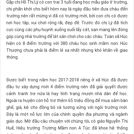
Gặp chị Hồ Thị Lý có con trai 3 tuổi đang học mẫu giáo ở trường,
chị phấn khởi cho biết hôm nay là ngày đầu tiên đưa cháu đến
trường nên rất mừng vì đã có trường mới, bởi con chị có được
nơi học tập, vui chơi rộng rãi, đẹp đẽ. Trước đó chị Lý đã tích
cực cùng các phụ huynh xuống suối lấy cát, sạn mang lên đóng
góp cùng nhà trường để lát sân chơi cho các cháu. Toàn xã Húc
hiện có 8 điểm trường với 380 cháu học sinh mầm non. Húc
Thượng chưa phải là điểm lẻ xa nhất nhưng khó khăn về giao
thông.
Được biết trong năm học 2017-2018 riêng ở xã Húc đã được
đầu tư xây dựng mới 4 điểm trường nên đã giải quyết được
cảnh tranh tre nứa lá hay tình trạng mượn nhà dân để học.
Ngoài ra huyện còn hỗ trợ thêm 65 triệu đồng để mua sắm bàn
ghế, giá, kệ cho đồng bộ và tương xứng với ngôi trường mới.
Đây là một nỗ lực lớn của chính quyền địa phương và ngành
giáo dục. Mở đầu câu chuyện với chúng tôi, cô giáo Nguyễn Thị
Huế, Hiệu trưởng Trường Mầm non A Túc đã khoe hệ thống