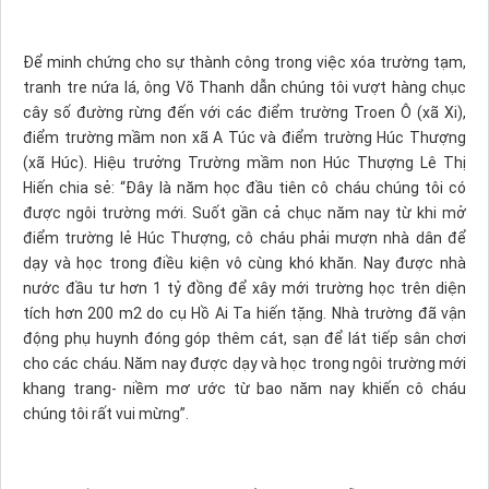
Để minh chứng cho sự thành công trong việc xóa trường tạm,
tranh tre nứa lá, ông Võ Thanh dẫn chúng tôi vượt hàng chục
cây số đường rừng đến với các điểm trường Troen Ô (xã Xi),
điểm trường mầm non xã A Túc và điểm trường Húc Thượng
(xã Húc). Hiệu trưởng Trường mầm non Húc Thượng Lê Thị
Hiến chia sẻ: “Đây là năm học đầu tiên cô cháu chúng tôi có
được ngôi trường mới. Suốt gần cả chục năm nay từ khi mở
điểm trường lẻ Húc Thượng, cô cháu phải mượn nhà dân để
dạy và học trong điều kiện vô cùng khó khăn. Nay được nhà
nước đầu tư hơn 1 tỷ đồng để xây mới trường học trên diện
tích hơn 200 m2 do cụ Hồ Ai Ta hiến tặng. Nhà trường đã vận
động phụ huynh đóng góp thêm cát, sạn để lát tiếp sân chơi
cho các cháu. Năm nay được dạy và học trong ngôi trường mới
khang trang- niềm mơ ước từ bao năm nay khiến cô cháu
chúng tôi rất vui mừng”.