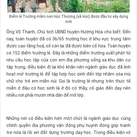
Điểm lẻ Trường mầm non Húc Thượng (xã Húc) được đầu tư xây dựng
mới
Ông Võ Thanh, Chủ tịch UBND huyện Hướng Hóa cho biết: Đến
nay, toàn huyện đã có 36/65 trường học ở khu vực trung tâm
được cao tầng hoá, số còn lại đã được kiên cố hóa. Toàn huyện
có 152 điểm trường lẻ. Đây là những điểm trường xuất phát từ
nhu cầu học tập của con em địa phương sống xa khu dân cư
tập trung, điều kiện đi lại khó khăn nên ngành giáo dục đã linh
hoạt mở trường lẻ để tập hợp học sinh đến lớp nhằm xóa mù
chữ cho trẻ em miền núi. Gọi là trường lẻ nhưng trên thực tế
miễn ở đâu có học sinh là ở đó có thầy, cô giáo đến dạy nên
nhiều nơi phải mượn nhà dân để mở lớp.
Những nơi có điều kiện hơn một chút là ngành giáo dục cùng
chính quyền địa phương vận động phụ huynh đóng góp tranh
tre nứa lá rồi xin đất dựng trường dạy học. Trong điều kiện vô