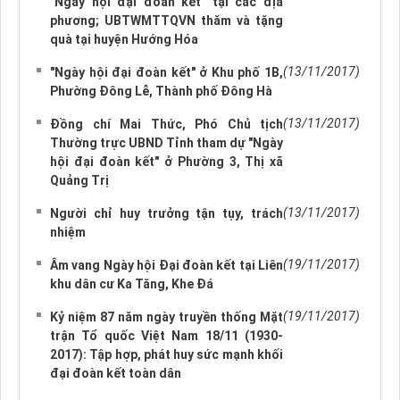
"Ngày hội đại đoàn kết" tại các địa
phương; UBTWMTTQVN thăm và tặng
quà tại huyện Hướng Hóa
(13/11/2017)
"Ngày hội đại đoàn kết" ở Khu phố 1B,
Phường Đông Lễ, Thành phố Đông Hà
(13/11/2017)
Đồng chí Mai Thức, Phó Chủ tịch
Thường trực UBND Tỉnh tham dự "Ngày
hội đại đoàn kết" ở Phường 3, Thị xã
Quảng Trị
(13/11/2017)
Người chỉ huy trưởng tận tụy, trách
nhiệm
(19/11/2017)
Âm vang Ngày hội Đại đoàn kết tại Liên
khu dân cư Ka Tăng, Khe Đá
(19/11/2017)
Kỷ niệm 87 năm ngày truyền thống Mặt
trận Tổ quốc Việt Nam 18/11 (1930-
2017): Tập hợp, phát huy sức mạnh khối
đại đoàn kết toàn dân