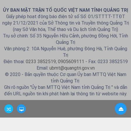
ỦY BAN MẶT TRẬN TỔ QUỐC VIỆT NAM TỈNH QUẢNG TRỊ
Giấy phép hoạt động báo điện tử số Số: 01/STTTT-TTĐT
ngày 21/12/2021 của Sở Thông tin và Truyền thông Quảng Trị
(nay Sở Văn hóa, Thể thao và Du lịch tỉnh Quảng Trị)
Trụ sở chính: Số 35 Nguyễn Hữu Cảnh, phường Đồng Hới, Tỉnh
Quảng Trị
Văn phòng 2: 10A Nguyễn Huệ, phường Đông Hà, Tỉnh Quảng
Trị
Điện thoại:
0233 3852519; 0905609111
- Fax: 0233 3852519
Email:
ubmt@quangtri.gov.vn
© 2020 - Bản quyền thuộc Cơ quan Ủy ban MTTQ Việt Nam
tỉnh Quảng Trị
Ghi rõ nguồn "Ủy ban MTTQ Việt Nam tỉnh Quảng Trị " và dẫn
đến URL nguồn tin khi phát hành lại thông tin từ website này.