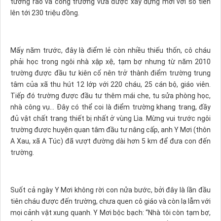
tường rào và cổng trường vừa được xây dựng mới với số tiền
lên tới 230 triệu đồng.
Mấy năm trước, đây là điểm lẻ còn nhiều thiếu thốn, cô cháu
phải học trong ngôi nhà xập xệ, tạm bợ nhưng từ năm 2010
trường được đầu tư kiên cố nên trở thành điểm trường trung
tâm của xã thu hút 12 lớp với 220 cháu, 25 cán bộ, giáo viên.
Tiếp đó trường được đầu tư thêm mái che, tu sửa phòng học,
nhà công vụ... Đây có thể coi là điểm trường khang trang, đầy
đủ vật chất trang thiết bị nhất ở vùng Lìa. Mừng vui trước ngôi
trường được huyện quan tâm đầu tư nâng cấp, anh Y Mơi (thôn
A Xau, xã A Túc) đã vượt đường dài hơn 5 km để đưa con đến
trường.
Suốt cả ngày Y Mơi không rời con nửa bước, bởi đây là lần đầu
tiên cháu được đến trường, chưa quen cô giáo và còn lạ lẫm với
mọi cảnh vật xung quanh. Y Mơi bộc bạch: “Nhà tôi còn tạm bợ,