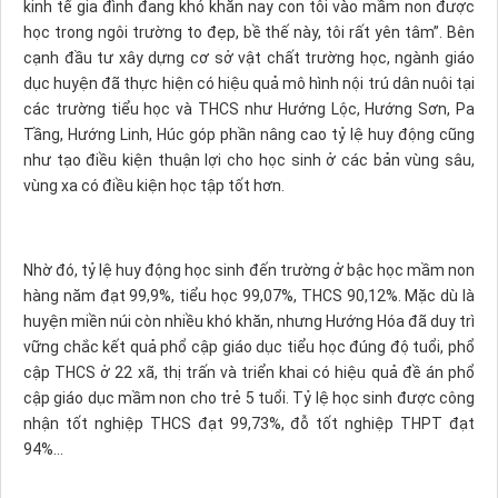
kinh tế gia đình đang khó khăn nay con tôi vào mầm non được
học trong ngôi trường to đẹp, bề thế này, tôi rất yên tâm”. Bên
cạnh đầu tư xây dựng cơ sở vật chất trường học, ngành giáo
dục huyện đã thực hiện có hiệu quả mô hình nội trú dân nuôi tại
các trường tiểu học và THCS như Hướng Lộc, Hướng Sơn, Pa
Tầng, Hướng Linh, Húc góp phần nâng cao tỷ lệ huy động cũng
như tạo điều kiện thuận lợi cho học sinh ở các bản vùng sâu,
vùng xa có điều kiện học tập tốt hơn.
Nhờ đó, tỷ lệ huy động học sinh đến trường ở bậc học mầm non
hàng năm đạt 99,9%, tiểu học 99,07%, THCS 90,12%. Mặc dù là
huyện miền núi còn nhiều khó khăn, nhưng Hướng Hóa đã duy trì
vững chắc kết quả phổ cập giáo dục tiểu học đúng độ tuổi, phổ
cập THCS ở 22 xã, thị trấn và triển khai có hiệu quả đề án phổ
cập giáo dục mầm non cho trẻ 5 tuổi. Tỷ lệ học sinh được công
nhận tốt nghiệp THCS đạt 99,73%, đỗ tốt nghiệp THPT đạt
94%...