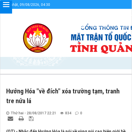
Chủ nhật, 09/08/2026, 04:30
Chào mừng bạn đến với Cổng thông tin điện tử UBMTTQV
Sơ đồ cổng
Liên kết
Hướng Hóa "về đích" xóa trường tạm, tranh
tre nứa lá
Thứ hai - 28/08/2017 22:21
834
0
(QT) - Nhắc đến Hướng Hóa là nói về vùng núi cao biên giới bề