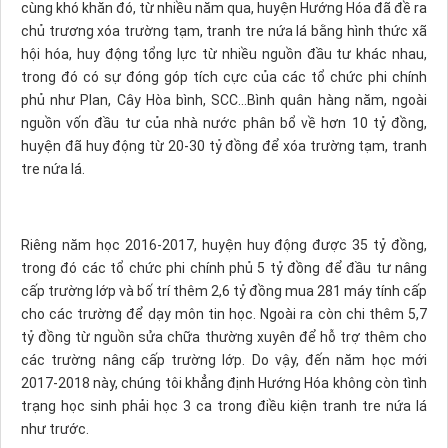
cùng khó khăn đó, từ nhiều năm qua, huyện Hướng Hóa đã đề ra
chủ trương xóa trường tạm, tranh tre nứa lá bằng hình thức xã
hội hóa, huy động tổng lực từ nhiều nguồn đầu tư khác nhau,
trong đó có sự đóng góp tích cực của các tổ chức phi chính
phủ như Plan, Cây Hòa bình, SCC…Bình quân hàng năm, ngoài
nguồn vốn đầu tư của nhà nước phân bổ về hơn 10 tỷ đồng,
huyện đã huy động từ 20-30 tỷ đồng để xóa trường tạm, tranh
tre nứa lá.
Riêng năm học 2016-2017, huyện huy động được 35 tỷ đồng,
trong đó các tổ chức phi chính phủ 5 tỷ đồng để đầu tư nâng
cấp trường lớp và bố trí thêm 2,6 tỷ đồng mua 281 máy tính cấp
cho các trường để dạy môn tin học. Ngoài ra còn chi thêm 5,7
tỷ đồng từ nguồn sửa chữa thường xuyên để hỗ trợ thêm cho
các trường nâng cấp trường lớp. Do vậy, đến năm học mới
2017-2018 này, chúng tôi khẳng định Hướng Hóa không còn tình
trạng học sinh phải học 3 ca trong điều kiện tranh tre nứa lá
như trước.