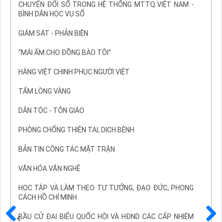
CHUYỂN ĐỔI SỐ TRONG HỆ THỐNG MTTQ VIỆT NAM -
BÌNH DÂN HỌC VỤ SỐ
GIÁM SÁT - PHẢN BIỆN
“MÁI ẤM CHO ĐỒNG BÀO TÔI”
HÀNG VIỆT CHINH PHỤC NGƯỜI VIỆT
TẤM LÒNG VÀNG
DÂN TỘC - TÔN GIÁO
PHÒNG CHỐNG THIÊN TAI, DỊCH BỆNH
BẢN TIN CÔNG TÁC MẶT TRẬN
VĂN HÓA VĂN NGHỆ
HỌC TẬP VÀ LÀM THEO TƯ TƯỞNG, ĐẠO ĐỨC, PHONG
CÁCH HỒ CHÍ MINH
BẦU CỬ ĐẠI BIỂU QUỐC HỘI VÀ HĐND CÁC CẤP NHIỆM