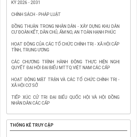
KỲ 2026 - 2031
Trước
Sau
CHÍNH SÁCH - PHÁP LUẬT
ĐỒNG THUẬN TRONG NHÂN DÂN - XÂY DỰNG KHU DÂN
CƯ ĐOÀN KẾT, DÂN CHỦ, ẤM NO, AN TOÀN HẠNH PHÚC
HOẠT ĐỘNG CỦA CÁC TỔ CHỨC CHÍNH TRỊ - XÃ HỘI CẤP
TỈNH, TRUNG ƯƠNG
CÁC CHƯƠNG TRÌNH HÀNH ĐỘNG THỰC HIỆN NGHỊ
QUYẾT ĐẠI HỘI ĐẠI BIỂU MTTQ VIỆT NAM CÁC CẤP
HOẠT ĐỘNG MẶT TRẬN VÀ CÁC TỔ CHỨC CHÍNH TRỊ -
XÃ HỘI CƠ SỞ
TIẾP XÚC CỬ TRI ĐẠI BIỂU QUỐC HỘI VÀ HỘI ĐỒNG
NHÂN DÂN CÁC CẤP
THỐNG KÊ TRUY CẬP