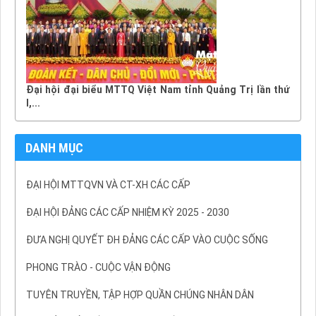
Đại hội đại biểu MTTQ Việt Nam tỉnh Quảng Trị lần thứ
I,...
DANH MỤC
ĐẠI HỘI MTTQVN VÀ CT-XH CÁC CẤP
ĐẠI HỘI ĐẢNG CÁC CẤP NHIỆM KỲ 2025 - 2030
ĐƯA NGHỊ QUYẾT ĐH ĐẢNG CÁC CẤP VÀO CUỘC SỐNG
PHONG TRÀO - CUỘC VẬN ĐỘNG
TUYÊN TRUYỀN, TẬP HỢP QUẦN CHÚNG NHÂN DÂN