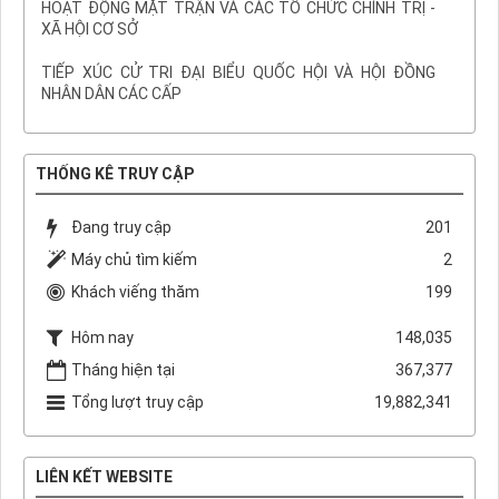
HOẠT ĐỘNG MẶT TRẬN VÀ CÁC TỔ CHỨC CHÍNH TRỊ -
XÃ HỘI CƠ SỞ
TIẾP XÚC CỬ TRI ĐẠI BIỂU QUỐC HỘI VÀ HỘI ĐỒNG
NHÂN DÂN CÁC CẤP
THỐNG KÊ TRUY CẬP
Đang truy cập
201
Máy chủ tìm kiếm
2
Khách viếng thăm
199
Hôm nay
148,035
Tháng hiện tại
367,377
Tổng lượt truy cập
19,882,341
LIÊN KẾT WEBSITE