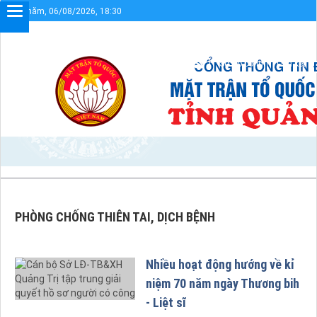
Thứ năm, 06/08/2026, 18:30
 bạn đến với Cổng thông tin điện tử UBMTTQVN tỉnh Quảng Trị
Sơ đồ cổng
Liên kết
PHÒNG CHỐNG THIÊN TAI, DỊCH BỆNH
Nhiều hoạt động hướng về kỉ
niệm 70 năm ngày Thương bih
- Liệt sĩ