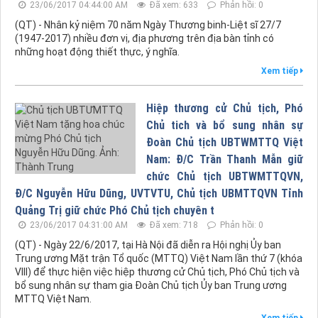
23/06/2017 04:44:00 AM
Đã xem: 633
Phản hồi: 0
(QT) - Nhân kỷ niệm 70 năm Ngày Thương binh-Liệt sĩ 27/7
(1947-2017) nhiều đơn vị, địa phương trên địa bàn tỉnh có
những hoạt động thiết thực, ý nghĩa.
Xem tiếp
Hiệp thương cử Chủ tịch, Phó
Chủ tich và bổ sung nhân sự
Đoàn Chủ tịch UBTWMTTQ Việt
Nam: Đ/C Trần Thanh Mẫn giữ
chức Chủ tịch UBTWMTTQVN,
Đ/C Nguyễn Hữu Dũng, UVTVTU, Chủ tịch UBMTTQVN Tỉnh
Quảng Trị giữ chức Phó Chủ tịch chuyên t
23/06/2017 04:31:00 AM
Đã xem: 718
Phản hồi: 0
(QT) - Ngày 22/6/2017, tại Hà Nội đã diễn ra Hội nghị Ủy ban
Trung ương Mặt trận Tổ quốc (MTTQ) Việt Nam lần thứ 7 (khóa
VIII) để thực hiện việc hiệp thương cử Chủ tịch, Phó Chủ tịch và
bổ sung nhân sự tham gia Đoàn Chủ tịch Ủy ban Trung ương
MTTQ Việt Nam.