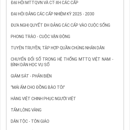
ĐẠI HỘI MTTQVN VÀ CT-XH CÁC CẤP
ĐẠI HỘI ĐẢNG CÁC CẤP NHIỆM KỲ 2025 - 2030
ĐƯA NGHỊ QUYẾT ĐH ĐẢNG CÁC CẤP VÀO CUỘC SỐNG
PHONG TRÀO - CUỘC VẬN ĐỘNG
TUYÊN TRUYỀN, TẬP HỢP QUẦN CHÚNG NHÂN DÂN
CHUYỂN ĐỔI SỐ TRONG HỆ THỐNG MTTQ VIỆT NAM -
BÌNH DÂN HỌC VỤ SỐ
GIÁM SÁT - PHẢN BIỆN
“MÁI ẤM CHO ĐỒNG BÀO TÔI”
HÀNG VIỆT CHINH PHỤC NGƯỜI VIỆT
TẤM LÒNG VÀNG
DÂN TỘC - TÔN GIÁO