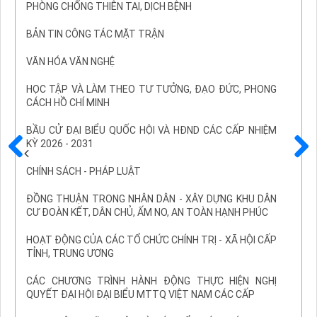
PHÒNG CHỐNG THIÊN TAI, DỊCH BỆNH
BẢN TIN CÔNG TÁC MẶT TRẬN
VĂN HÓA VĂN NGHỆ
HỌC TẬP VÀ LÀM THEO TƯ TƯỞNG, ĐẠO ĐỨC, PHONG
CÁCH HỒ CHÍ MINH
BẦU CỬ ĐẠI BIỂU QUỐC HỘI VÀ HĐND CÁC CẤP NHIỆM
KỲ 2026 - 2031
Trước
Sau
CHÍNH SÁCH - PHÁP LUẬT
ĐỒNG THUẬN TRONG NHÂN DÂN - XÂY DỰNG KHU DÂN
CƯ ĐOÀN KẾT, DÂN CHỦ, ẤM NO, AN TOÀN HẠNH PHÚC
HOẠT ĐỘNG CỦA CÁC TỔ CHỨC CHÍNH TRỊ - XÃ HỘI CẤP
TỈNH, TRUNG ƯƠNG
CÁC CHƯƠNG TRÌNH HÀNH ĐỘNG THỰC HIỆN NGHỊ
QUYẾT ĐẠI HỘI ĐẠI BIỂU MTTQ VIỆT NAM CÁC CẤP