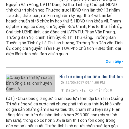
Nguyễn Văn Hùng, UVTƯ Đảng, Bí thư Tỉnh ủy, Chủ tịch HĐND
tỉnh chủ trì phiên họp Thường trực HĐND tỉnh lần thứ 13 nhằm
trao đổi, thảo luận, rút kinh nghiệm kỳ họp thứ 4 và bàn kế
hoạch chuẩn bị tổ chức kỳ họp thứ 5, HĐND tỉnh khóa VII. Tham
dự phiên họp có đồng chí Nguyễn Đức Chính, Phó Bí thư Tỉnh ủy,
Chủ tịch UBND tỉnh; các đồng chí UVTVTU: Phan Văn Phụng,
Trưởng Ban Nội chính Tỉnh ủy; Hồ Thị Thu Hằng, Trưởng Ban
Tuyên giáo Tỉnh ủy; Lê Thị Lan Hương, Trưởng Ban Dân vận Tỉnh
ủy; đồng chí Nguyễn Trần Huy, TUV, Phó Chủ tịch HĐND tỉnh; đại
diện lãnh đạo các đơn vị liên quan.
Xem tiếp
Hồ trợ nông dân tiêu thụ thịt lợn
25/05/2017 09:11:00 PM
Đã xem: 712
Phản hồi: 0
(QT) - Chưa bao giờ người chăn nuôi lợn trên địa bàn tỉnh Quảng
Trị nói riêng và cả nước nói chung phải trải qua thời kỳ khó khăn
do giá sản phẩm giảm sâu và tiêu thụ chậm như hiện nay. Hiện
tổng đàn lợn trên địa bàn tỉnh có hơn 298.000 con (chưa tính
lợn sữa), trong đó có hơn 30% là lợn thịt còn tồn đọng trong
các cơ sở chăn nuôi. Trước tình hình người chăn nuôi lợn gặp