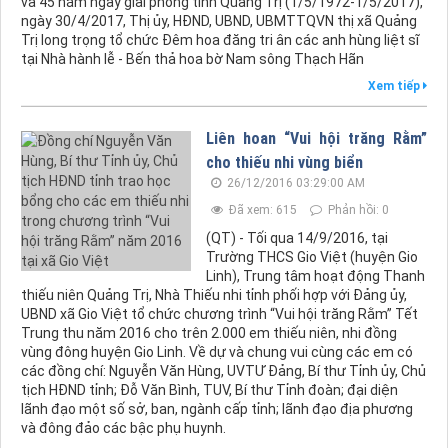
và 45 năm ngày giải phóng tỉnh Quảng Trị (1/5/1972-1/5/2017),
ngày 30/4/2017, Thị ủy, HĐND, UBND, UBMTTQVN thị xã Quảng
Trị long trọng tổ chức Đêm hoa đăng tri ân các anh hùng liệt sĩ
tại Nhà hành lễ - Bến thả hoa bờ Nam sông Thạch Hãn
Xem tiếp
Liên hoan “Vui hội trăng Rằm”
cho thiếu nhi vùng biển
26/12/2016 03:29:00 AM
Đã xem: 615
Phản hồi: 0
(QT) - Tối qua 14/9/2016, tại
Trường THCS Gio Việt (huyện Gio
Linh), Trung tâm hoạt động Thanh
thiếu niên Quảng Trị, Nhà Thiếu nhi tỉnh phối hợp với Đảng ủy,
UBND xã Gio Việt tổ chức chương trình “Vui hội trăng Rằm” Tết
Trung thu năm 2016 cho trên 2.000 em thiếu niên, nhi đồng
vùng đông huyện Gio Linh. Về dự và chung vui cùng các em có
các đồng chí: Nguyễn Văn Hùng, UVTƯ Đảng, Bí thư Tỉnh ủy, Chủ
tịch HĐND tỉnh; Đỗ Văn Bình, TUV, Bí thư Tỉnh đoàn; đại diện
lãnh đạo một số sở, ban, ngành cấp tỉnh; lãnh đạo địa phương
và đông đảo các bậc phụ huynh.