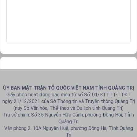
ỦY BAN MẶT TRẬN TỔ QUỐC VIỆT NAM TỈNH QUẢNG TRỊ
Giấy phép hoạt động báo điện tử số Số: 01/STTTT-TTĐT
ngày 21/12/2021 của Sở Thông tin và Truyền thông Quảng Trị
(nay Sở Văn hóa, Thể thao và Du lịch tỉnh Quảng Trị)
Trụ sở chính: Số 35 Nguyễn Hữu Cảnh, phường Đồng Hới, Tỉnh
Quảng Trị
Văn phòng 2: 10A Nguyễn Huệ, phường Đông Hà, Tỉnh Quảng
Trị