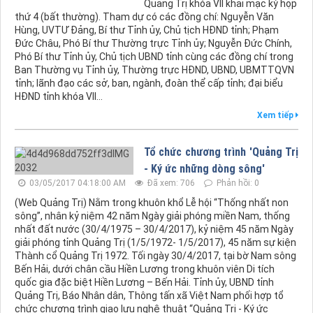
Quảng Trị khóa VII khai mạc kỳ họp
thứ 4 (bất thường). Tham dự có các đồng chí: Nguyễn Văn
Hùng, UVTƯ Đảng, Bí thư Tỉnh ủy, Chủ tịch HĐND tỉnh; Phạm
Đức Châu, Phó Bí thư Thường trực Tỉnh ủy; Nguyễn Đức Chính,
Phó Bí thư Tỉnh ủy, Chủ tịch UBND tỉnh cùng các đồng chí trong
Ban Thường vụ Tỉnh ủy, Thường trực HĐND, UBND, UBMTTQVN
tỉnh; lãnh đạo các sở, ban, ngành, đoàn thể cấp tỉnh; đại biểu
HĐND tỉnh khóa VII…
Xem tiếp
Tổ chức chương trình 'Quảng Trị
- Ký ức những dòng sông'
03/05/2017 04:18:00 AM
Đã xem: 706
Phản hồi: 0
(Web Quảng Trị) Nằm trong khuôn khổ Lễ hội “Thống nhất non
sông”, nhân kỷ niệm 42 năm Ngày giải phóng miền Nam, thống
nhất đất nước (30/4/1975 – 30/4/2017), kỷ niệm 45 năm Ngày
giải phóng tỉnh Quảng Trị (1/5/1972- 1/5/2017), 45 năm sự kiện
Thành cổ Quảng Trị 1972. Tối ngày 30/4/2017, tại bờ Nam sông
Bến Hải, dưới chân cầu Hiền Lương trong khuôn viên Di tích
quốc gia đặc biệt Hiền Lương – Bến Hải. Tỉnh ủy, UBND tỉnh
Quảng Trị, Báo Nhân dân, Thông tấn xã Việt Nam phối hợp tổ
chức chương trình giao lưu nghệ thuật “Quảng Trị - Ký ức