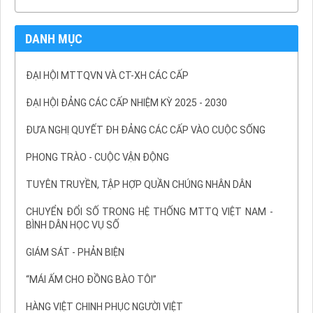
DANH MỤC
ĐẠI HỘI MTTQVN VÀ CT-XH CÁC CẤP
ĐẠI HỘI ĐẢNG CÁC CẤP NHIỆM KỲ 2025 - 2030
ĐƯA NGHỊ QUYẾT ĐH ĐẢNG CÁC CẤP VÀO CUỘC SỐNG
PHONG TRÀO - CUỘC VẬN ĐỘNG
TUYÊN TRUYỀN, TẬP HỢP QUẦN CHÚNG NHÂN DÂN
CHUYỂN ĐỔI SỐ TRONG HỆ THỐNG MTTQ VIỆT NAM -
BÌNH DÂN HỌC VỤ SỐ
GIÁM SÁT - PHẢN BIỆN
“MÁI ẤM CHO ĐỒNG BÀO TÔI”
HÀNG VIỆT CHINH PHỤC NGƯỜI VIỆT