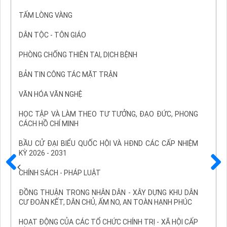
TẤM LÒNG VÀNG
DÂN TỘC - TÔN GIÁO
PHÒNG CHỐNG THIÊN TAI, DỊCH BỆNH
BẢN TIN CÔNG TÁC MẶT TRẬN
VĂN HÓA VĂN NGHỆ
HỌC TẬP VÀ LÀM THEO TƯ TƯỞNG, ĐẠO ĐỨC, PHONG
CÁCH HỒ CHÍ MINH
BẦU CỬ ĐẠI BIỂU QUỐC HỘI VÀ HĐND CÁC CẤP NHIỆM
KỲ 2026 - 2031
CHÍNH SÁCH - PHÁP LUẬT
Trước
Sau
ĐỒNG THUẬN TRONG NHÂN DÂN - XÂY DỰNG KHU DÂN
CƯ ĐOÀN KẾT, DÂN CHỦ, ẤM NO, AN TOÀN HẠNH PHÚC
HOẠT ĐỘNG CỦA CÁC TỔ CHỨC CHÍNH TRỊ - XÃ HỘI CẤP