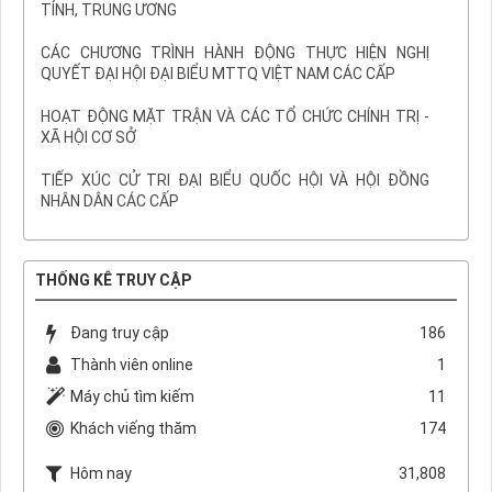
TỈNH, TRUNG ƯƠNG
CÁC CHƯƠNG TRÌNH HÀNH ĐỘNG THỰC HIỆN NGHỊ
QUYẾT ĐẠI HỘI ĐẠI BIỂU MTTQ VIỆT NAM CÁC CẤP
HOẠT ĐỘNG MẶT TRẬN VÀ CÁC TỔ CHỨC CHÍNH TRỊ -
XÃ HỘI CƠ SỞ
TIẾP XÚC CỬ TRI ĐẠI BIỂU QUỐC HỘI VÀ HỘI ĐỒNG
NHÂN DÂN CÁC CẤP
THỐNG KÊ TRUY CẬP
Đang truy cập
186
Thành viên online
1
Máy chủ tìm kiếm
11
Khách viếng thăm
174
Hôm nay
31,808