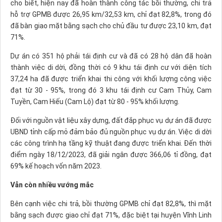
cho biết, hiện nay đã hoàn thành công tác bồi thường, chi trả
hỗ trợ GPMB được 26,95 km/32,53 km, chỉ đạt 82,8%, trong đó
đã bàn giao mặt bằng sạch cho chủ đầu tư được 23,10 km, đạt
71%.
Dự án có 351 hộ phải tái định cư và đã có 28 hộ dân đã hoàn
thành việc di dời, đồng thời có 9 khu tái định cư với diện tích
37,24 ha đã được triển khai thi công với khối lượng công việc
đạt từ 30 - 95%, trong đó 3 khu tái định cư Cam Thủy, Cam
Tuyền, Cam Hiếu (Cam Lộ) đạt từ 80 - 95% khối lượng.
Đối với nguồn vật liệu xây dựng, đất đắp phục vụ dự án đã được
UBND tỉnh cấp mỏ đảm bảo đủ nguồn phục vụ dự án. Việc di dời
các công trình hạ tầng kỹ thuật đang được triển khai. Đến thời
điểm ngày 18/12/2023, đã giải ngân được 366,06 tỉ đồng, đạt
69% kế hoạch vốn năm 2023.
Vẫn còn nhiều vướng mắc
Bên cạnh việc chi trả, bồi thường GPMB chỉ đạt 82,8%, thì mặt
bằng sạch được giao chỉ đạt 71%, đặc biệt tại huyện Vĩnh Linh