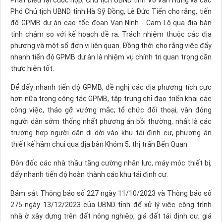
Phát biểu tại cuộc họp, Chủ tịch UBND tỉnh Võ Văn Hưng và các
Phó Chủ tịch UBND tỉnh Hà Sỹ Đồng, Lê Đức Tiến cho rằng, tiến
độ GPMB dự án cao tốc đoạn Vạn Ninh - Cam Lộ qua địa bàn
tỉnh chậm so với kế hoạch đề ra. Trách nhiệm thuộc các địa
phương và một số đơn vị liên quan. Đồng thời cho rằng việc đẩy
nhanh tiến độ GPMB dự án là nhiệm vụ chính trị quan trọng cần
thực hiện tốt.
Để đẩy nhanh tiến độ GPMB, đề nghị các địa phương tích cực
hơn nữa trong công tác GPMB, tập trung chỉ đạo triển khai các
công việc, tháo gỡ vướng mắc; tổ chức đối thoại, vận động
người dân sớm thống nhất phương án bồi thường, nhất là các
trường hợp người dân di dời vào khu tái định cư, phương án
thiết kế hầm chui qua địa bàn Khóm 5, thị trấn Bến Quan.
Đôn đốc các nhà thầu tăng cường nhân lực, máy móc thiết bị,
đẩy nhanh tiến độ hoàn thành các khu tái định cư.
Bám sát Thông báo số 227 ngày 11/10/2023 và Thông báo số
275 ngày 13/12/2023 của UBND tỉnh để xử lý việc công trình
nhà ở xây dựng trên đất nông nghiệp, giá đất tái định cư, giá