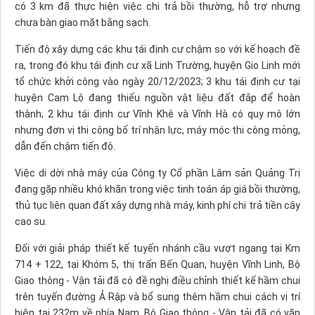
có 3 km đã thực hiện việc chi trả bồi thường, hỗ trợ nhưng
chưa bàn giao mặt bằng sạch.
Tiến độ xây dựng các khu tái định cư chậm so với kế hoạch đề
ra, trong đó khu tái định cư xã Linh Trường, huyện Gio Linh mới
tổ chức khởi công vào ngày 20/12/2023; 3 khu tái định cư tại
huyện Cam Lộ đang thiếu nguồn vật liệu đất đắp để hoàn
thành; 2 khu tái định cư Vĩnh Khê và Vĩnh Hà có quy mô lớn
nhưng đơn vị thi công bố trí nhân lực, máy móc thi công mỏng,
dẫn đến chậm tiến độ.
Việc di dời nhà máy của Công ty Cổ phần Lâm sản Quảng Trị
đang gặp nhiều khó khăn trong việc tinh toán áp giá bồi thường,
thủ tục liên quan đất xây dựng nhà máy, kinh phí chi trả tiền cây
cao su.
Đối với giải pháp thiết kế tuyến nhánh cầu vượt ngang tại Km
714 + 122, tại Khóm 5, thị trấn Bến Quan, huyện Vĩnh Linh, Bộ
Giao thông - Vận tải đã có đề nghị điều chỉnh thiết kế hầm chui
trên tuyến đường Ả Rập và bổ sung thêm hầm chui cách vị trí
hiện tại 232m về phía Nam. Bộ Giao thông - Vận tải đã có văn