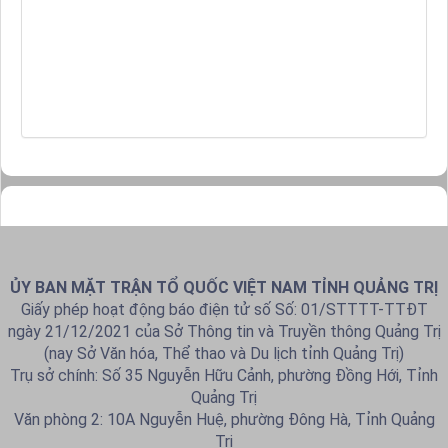
ỦY BAN MẶT TRẬN TỔ QUỐC VIỆT NAM TỈNH QUẢNG TRỊ
Giấy phép hoạt động báo điện tử số Số: 01/STTTT-TTĐT
ngày 21/12/2021 của Sở Thông tin và Truyền thông Quảng Trị
(nay Sở Văn hóa, Thể thao và Du lịch tỉnh Quảng Trị)
Trụ sở chính: Số 35 Nguyễn Hữu Cảnh, phường Đồng Hới, Tỉnh
Quảng Trị
Văn phòng 2: 10A Nguyễn Huệ, phường Đông Hà, Tỉnh Quảng
Trị