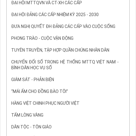
ĐẠI HỘI MTTQVN VÀ CT-XH CÁC CẤP
ĐẠI HỘI ĐẢNG CÁC CẤP NHIỆM KỲ 2025 - 2030
ĐƯA NGHỊ QUYẾT ĐH ĐẢNG CÁC CẤP VÀO CUỘC SỐNG
PHONG TRÀO - CUỘC VẬN ĐỘNG
TUYÊN TRUYỀN, TẬP HỢP QUẦN CHÚNG NHÂN DÂN
CHUYỂN ĐỔI SỐ TRONG HỆ THỐNG MTTQ VIỆT NAM -
BÌNH DÂN HỌC VỤ SỐ
GIÁM SÁT - PHẢN BIỆN
“MÁI ẤM CHO ĐỒNG BÀO TÔI”
HÀNG VIỆT CHINH PHỤC NGƯỜI VIỆT
TẤM LÒNG VÀNG
DÂN TỘC - TÔN GIÁO