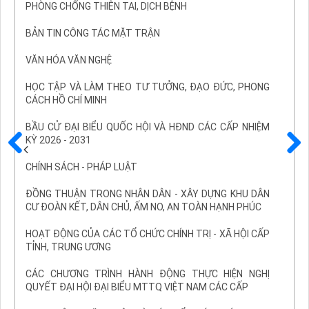
PHÒNG CHỐNG THIÊN TAI, DỊCH BỆNH
BẢN TIN CÔNG TÁC MẶT TRẬN
VĂN HÓA VĂN NGHỆ
HỌC TẬP VÀ LÀM THEO TƯ TƯỞNG, ĐẠO ĐỨC, PHONG
CÁCH HỒ CHÍ MINH
BẦU CỬ ĐẠI BIỂU QUỐC HỘI VÀ HĐND CÁC CẤP NHIỆM
KỲ 2026 - 2031
Trước
Sau
CHÍNH SÁCH - PHÁP LUẬT
ĐỒNG THUẬN TRONG NHÂN DÂN - XÂY DỰNG KHU DÂN
CƯ ĐOÀN KẾT, DÂN CHỦ, ẤM NO, AN TOÀN HẠNH PHÚC
HOẠT ĐỘNG CỦA CÁC TỔ CHỨC CHÍNH TRỊ - XÃ HỘI CẤP
TỈNH, TRUNG ƯƠNG
CÁC CHƯƠNG TRÌNH HÀNH ĐỘNG THỰC HIỆN NGHỊ
QUYẾT ĐẠI HỘI ĐẠI BIỂU MTTQ VIỆT NAM CÁC CẤP